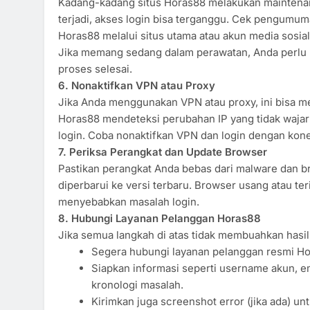
Kadang-kadang situs Horas88 melakukan maintenanc
terjadi, akses login bisa terganggu. Cek pengumum
Horas88 melalui situs utama atau akun media sosia
Jika memang sedang dalam perawatan, Anda perl
proses selesai.
6. Nonaktifkan VPN atau Proxy
Jika Anda menggunakan VPN atau proxy, ini bisa 
Horas88 mendeteksi perubahan IP yang tidak waja
login. Coba nonaktifkan VPN dan login dengan kone
7. Periksa Perangkat dan Update Browser
Pastikan perangkat Anda bebas dari malware dan 
diperbarui ke versi terbaru. Browser usang atau ter
menyebabkan masalah login.
8. Hubungi Layanan Pelanggan Horas88
Jika semua langkah di atas tidak membuahkan hasil
Segera hubungi layanan pelanggan resmi Ho
Siapkan informasi seperti username akun, ema
kronologi masalah.
Kirimkan juga screenshot error (jika ada) u