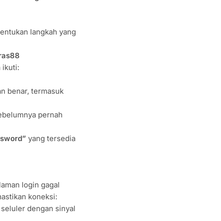
entukan langkah yang
ras88
ikuti:
n benar, termasuk
sebelumnya pernah
ssword”
yang tersedia
laman login gagal
mastikan koneksi:
 seluler dengan sinyal