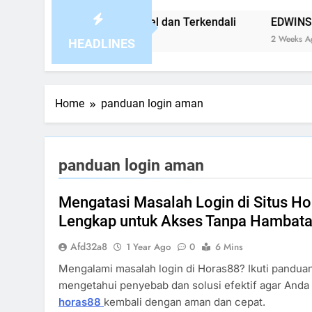
ng Lebih Fleksibel dan Terkendali
EDWINSLOT sebagai 
2 Weeks Ago
HEADLINES
Home
panduan login aman
panduan login aman
Mengatasi Masalah Login di Situs H
Lengkap untuk Akses Tanpa Hambat
Afd32a8
1 Year Ago
0
6 Mins
Mengalami masalah login di Horas88? Ikuti panduan
mengetahui penyebab dan solusi efektif agar And
horas88
kembali dengan aman dan cepat.