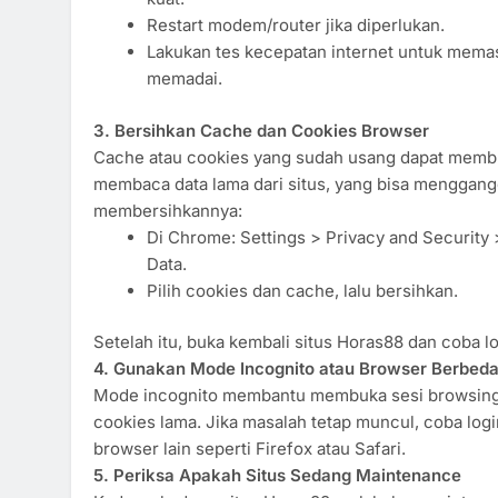
Restart modem/router jika diperlukan.
Lakukan tes kecepatan internet untuk memas
memadai.
3. Bersihkan Cache dan Cookies Browser
Cache atau cookies yang sudah usang dapat memb
membaca data lama dari situs, yang bisa menggang
membersihkannya:
Di Chrome: Settings > Privacy and Security
Data.
Pilih cookies dan cache, lalu bersihkan.
Setelah itu, buka kembali situs Horas88 dan coba lo
4. Gunakan Mode Incognito atau Browser Berbed
Mode incognito membantu membuka sesi browsing
cookies lama. Jika masalah tetap muncul, coba lo
browser lain seperti Firefox atau Safari.
5. Periksa Apakah Situs Sedang Maintenance