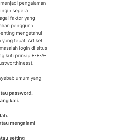
a menjadi pengalaman
ingin segera
agai faktor yang
lahan pengguna
 penting mengetahui
ang tepat. Artikel
asalah login di situs
ikuti prinsip E-E-A-
ustworthiness).
enyebab umum yang
tau password.
ang kali.
lah.
atau mengalami
tau setting