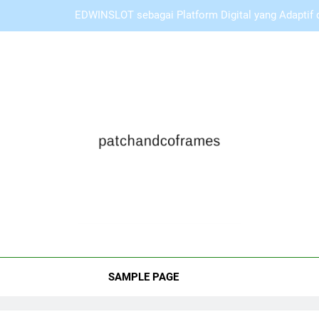
EDWINSLOT sebagai Platform Digital yang Adaptif
LEBAH4D sebagai Platfo
KAYA787 sebagai Platfo
LEBAH4D Login untuk Akses Haria
EDWINSLOT sebagai Platform Digital yang Adaptif
LEBAH4D sebagai Platfo
KAYA787 sebagai Platfo
ch & Co Frames
ingkai Foto Unik Dan Personal Dari Patch & Co Frames. Cocok
SAMPLE PAGE