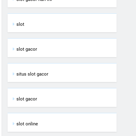
slot
slot gacor
situs slot gacor
slot gacor
slot online