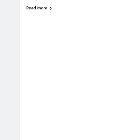
Read More