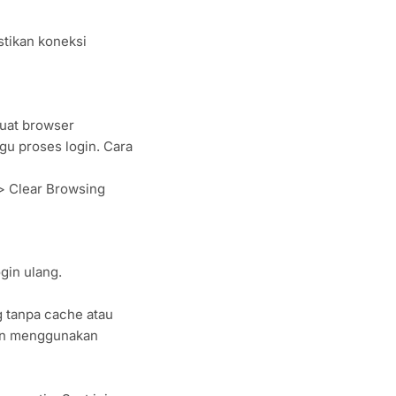
tikan koneksi
uat browser
gu proses login. Cara
 > Clear Browsing
gin ulang.
a
 tanpa cache atau
gin menggunakan