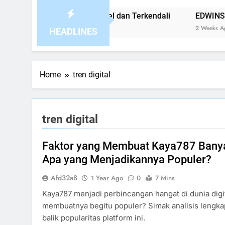
ng Lebih Fleksibel dan Terkendali
EDWINSLOT sebagai 
2 Weeks Ago
HEADLINES
Home
tren digital
tren digital
Faktor yang Membuat Kaya787 Banya
Apa yang Menjadikannya Populer?
Afd32a8
1 Year Ago
0
7 Mins
Kaya787 menjadi perbincangan hangat di dunia digit
membuatnya begitu populer? Simak analisis lengka
balik popularitas platform ini.