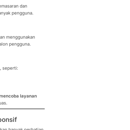
 pemasaran dan
anyak pengguna.
an menggunakan
calon pengguna.
, seperti:
 mencoba layanan
uas.
ponsif
kan banyak perhatian