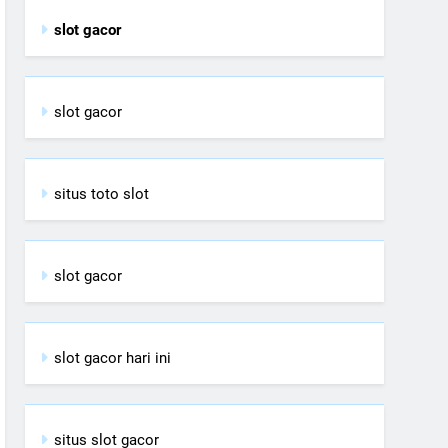
slot gacor
slot gacor
situs toto slot
slot gacor
slot gacor hari ini
situs slot gacor