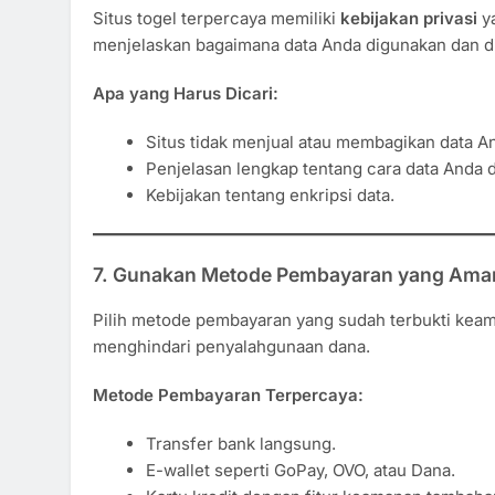
Situs togel terpercaya memiliki
kebijakan privasi
ya
menjelaskan bagaimana data Anda digunakan dan di
Apa yang Harus Dicari:
Situs tidak menjual atau membagikan data An
Penjelasan lengkap tentang cara data Anda 
Kebijakan tentang enkripsi data.
7. Gunakan Metode Pembayaran yang Ama
Pilih metode pembayaran yang sudah terbukti kea
menghindari penyalahgunaan dana.
Metode Pembayaran Terpercaya:
Transfer bank langsung.
E-wallet seperti GoPay, OVO, atau Dana.