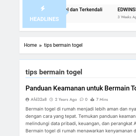
ng Lebih Fleksibel dan Terkendali
EDWINSLOT sebagai 
3 Weeks Ago
HEADLINES
Home
tips bermain togel
tips bermain togel
Panduan Keamanan untuk Bermain T
Afd32a8
2 Years Ago
0
7 Mins
Bermain togel di rumah menjadi lebih aman dan nya
dengan cara yang tepat. Temukan panduan keaman
melindungi data pribadi, keuangan, dan perangkat 
Bermain togel di rumah menawarkan kenyamanan dan