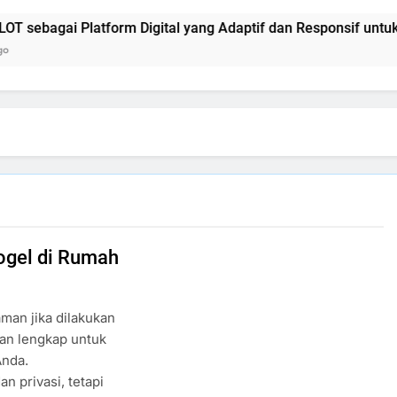
Platform Digital yang Adaptif dan Responsif untuk Pengguna
ogel di Rumah
man jika dilakukan
an lengkap untuk
Anda.
 privasi, tetapi