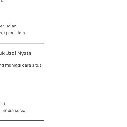
n.
erjudian.
di pihak lain.
uk Jadi Nyata
g menjadi cara situs
.
ti.
 media sosial.