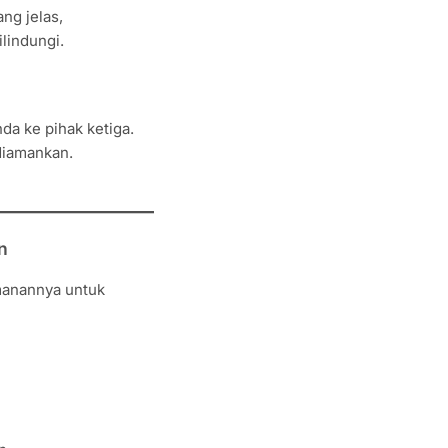
ng jelas,
lindungi.
da ke pihak ketiga.
diamankan.
n
manannya untuk