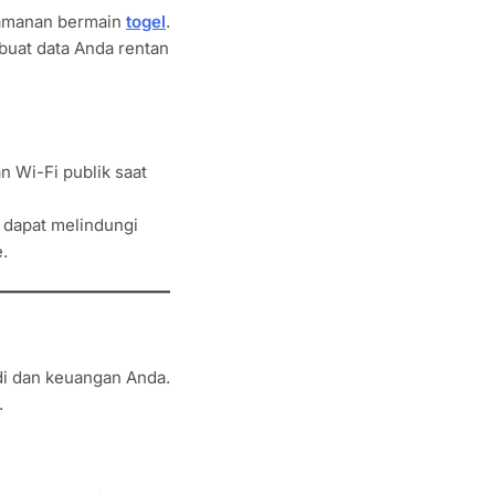
eamanan bermain
togel
.
uat data Anda rentan
n Wi-Fi publik saat
) dapat melindungi
.
di dan keuangan Anda.
.