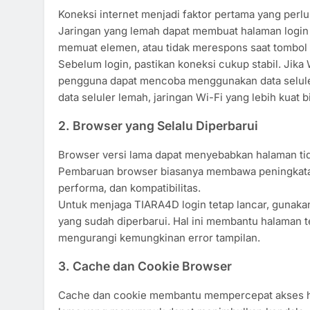
Koneksi internet menjadi faktor pertama yang perlu
Jaringan yang lemah dapat membuat halaman login 
memuat elemen, atau tidak merespons saat tombol 
Sebelum login, pastikan koneksi cukup stabil. Jika
pengguna dapat mencoba menggunakan data seluler.
data seluler lemah, jaringan Wi-Fi yang lebih kuat b
2. Browser yang Selalu Diperbarui
Browser versi lama dapat menyebabkan halaman tida
Pembaruan browser biasanya membawa peningkat
performa, dan kompatibilitas.
Untuk menjaga TIARA4D login tetap lancar, gunak
yang sudah diperbarui. Hal ini membantu halaman t
mengurangi kemungkinan error tampilan.
3. Cache dan Cookie Browser
Cache dan cookie membantu mempercepat akses ha