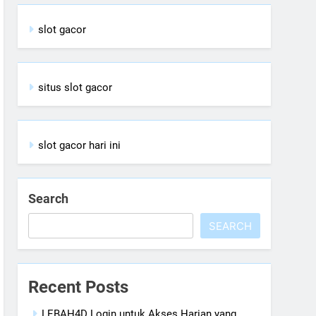
slot gacor
situs slot gacor
slot gacor hari ini
Search
SEARCH
Recent Posts
LEBAH4D Login untuk Akses Harian yang