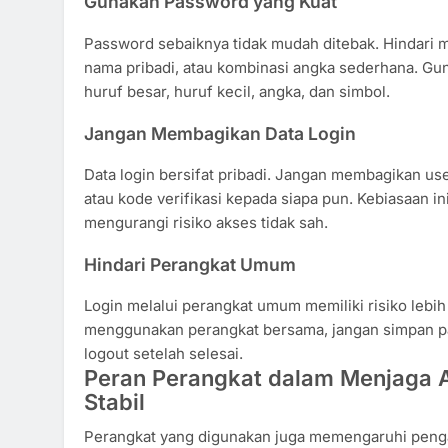
Gunakan Password yang Kuat
Password sebaiknya tidak mudah ditebak. Hindari m
nama pribadi, atau kombinasi angka sederhana. Gu
huruf besar, huruf kecil, angka, dan simbol.
Jangan Membagikan Data Login
Data login bersifat pribadi. Jangan membagikan u
atau kode verifikasi kepada siapa pun. Kebiasaan 
mengurangi risiko akses tidak sah.
Hindari Perangkat Umum
Login melalui perangkat umum memiliki risiko lebih 
menggunakan perangkat bersama, jangan simpan p
logout setelah selesai.
Peran Perangkat dalam Menjaga 
Stabil
Perangkat yang digunakan juga memengaruhi penga