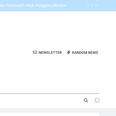
 dan Responsif untuk Pengguna Modern
rm Digital yang Adaptif dan Responsif
rm Digital yang Adaptif dan Responsif
n yang Lebih Fleksibel dan Terkendali
 dan Responsif untuk Pengguna Modern
NEWSLETTER
RANDOM NEWS
rm Digital yang Adaptif dan Responsif
rm Digital yang Adaptif dan Responsif
 Untuk Melengkapi Dekorasi Rumah Anda.