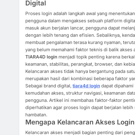
Digital
Proses login adalah langkah awal yang menentuk
pengguna dalam mengakses sebuah platform digital
masuk akun berjalan lancar, pengguna dapat melanj
dengan lebih tenang dan efisien. Sebaliknya, kenda
membuat pengalaman terasa kurang nyaman, terut
yang belum memahami faktor teknis di balik akses 
TIARA4D login
menjadi topik penting karena berka
keamanan, stabilitas, perangkat, browser, dan keb
Kelancaran akses tidak hanya bergantung pada satu 
merupakan hasil dari kombinasi beberapa faktor y
Sebagai brand digital,
tiara4d login
dapat dipahami 
kemudahan akses, struktur navigasi, keamanan dat
pengguna. Artikel ini membahas faktor-faktor penti
diperhatikan agar proses login dapat berjalan lebih
hambatan.
Mengapa Kelancaran Akses Login 
Kelancaran akses menjadi bagian penting dari pe