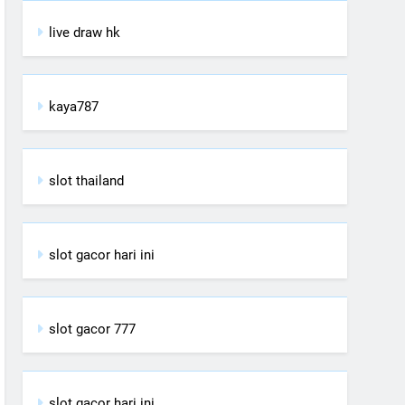
live draw hk
kaya787
slot thailand
slot gacor hari ini
slot gacor 777
slot gacor hari ini