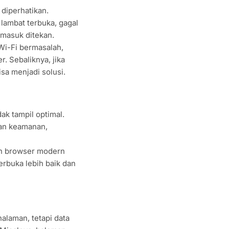
 diperhatikan.
lambat terbuka, gagal
masuk ditekan.
 Wi-Fi bermasalah,
 Sebaliknya, jika
isa menjadi solusi.
k tampil optimal.
an keamanan,
an browser modern
erbuka lebih baik dan
laman, tetapi data