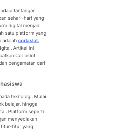
hadapi tantangan
an sehari-hari yang
rm digital menjadi
ah satu platform yang
a adalah
corlaslot
,
tal. Artikel ini
tkan Corlaslot
 dan pengamatan dari
ahasiswa
ada teknologi. Mulai
k belajar, hingga
al. Platform seperti
engan menyediakan
itur-fitur yang