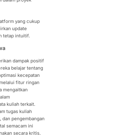
latform yang cukup
irkan update
etap intuitif.
wa
rikan dampak positif
ereka belajar tentang
optimasi kecepatan
elalui fitur ringan
ga mengaitkan
dalam
a kuliah terkait.
lam tugas kuliah
er, dan pengembangan
ital semacam ini
nakan secara kritis.