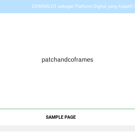
EDWINSLOT sebagai Platform Digital yang Adaptif
LEBAH4D sebagai Platfo
KAYA787 sebagai Platfo
LEBAH4D Login untuk Akses Haria
EDWINSLOT sebagai Platform Digital yang Adaptif
LEBAH4D sebagai Platfo
KAYA787 sebagai Platfo
ch & Co Frames
ingkai Foto Unik Dan Personal Dari Patch & Co Frames. Cocok
SAMPLE PAGE