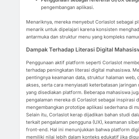
pengembangan aplikasi.
Menariknya, mereka menyebut Corlaslot sebagai p
menarik untuk dipelajari karena konsisten menghad
antarmuka dan struktur menu yang kompleks namun t
Dampak Terhadap Literasi Digital Mahasis
Penggunaan aktif platform seperti Corlaslot membe
terhadap peningkatan literasi digital mahasiswa. M
pentingnya keamanan data, struktur halaman web, 
akses, serta cara menyiasati keterbatasan jaringan m
yang disediakan platform. Beberapa mahasiswa ju
pengalaman mereka di Corlaslot sebagai inspirasi 
mengembangkan prototipe aplikasi sederhana di mat
Selain itu, Corlaslot kerap dijadikan bahan studi da
terkait pengalaman pengguna (UX), keamanan sib
front-end. Hal ini menunjukkan bahwa platform dig
memiliki nilai lebih dalam konteks edukatif jika digu