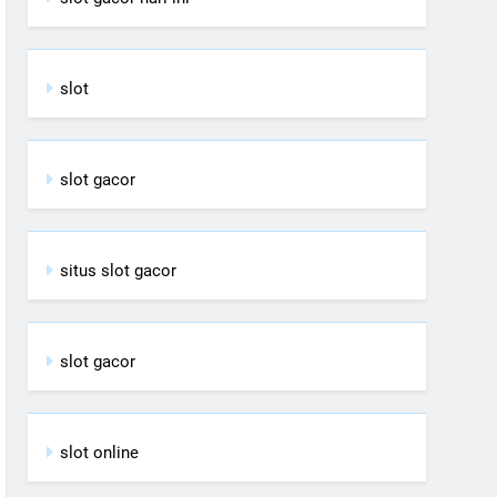
slot
slot gacor
situs slot gacor
slot gacor
slot online