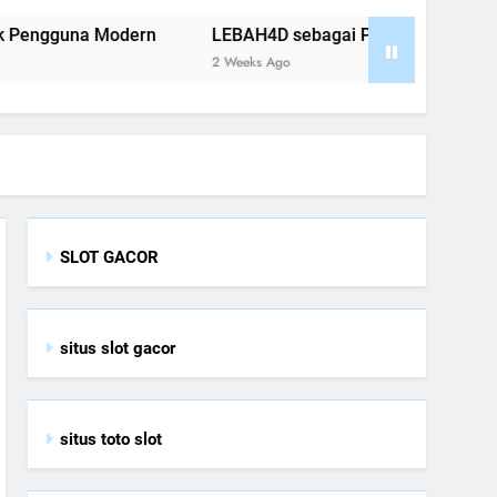
 Modern
LEBAH4D sebagai Platform Digital yang Adaptif
2 Weeks Ago
SLOT GACOR
situs slot gacor
situs toto slot