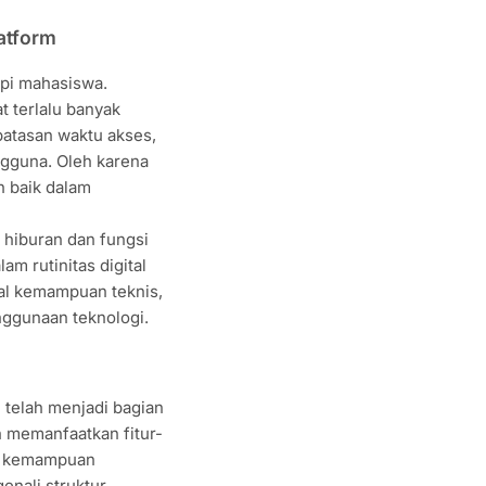
atform
api mahasiswa.
t terlalu banyak
batasan waktu akses,
ngguna. Oleh karena
h baik dalam
hiburan dan fungsi
am rutinitas digital
soal kemampuan teknis,
nggunaan teknologi.
n telah menjadi bagian
n memanfaatkan fitur-
an kemampuan
enali struktur