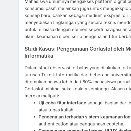
Mahasiswa umumnya mengakses platform digital b
konsumsi pasif, melainkan juga untuk mengeksploras
konsep baru, bahkan sebagai medium ekspresi diri.
menyediakan lingkungan yang secara teknis men
untuk terbiasa dengan elemen seperti navigasi an
akun, keamanan siber, serta pengenalan fitur berba
Studi Kasus: Penggunaan Corlaslot oleh 
Informatika
Dalam studi observasi terbatas yang dilakukan te
jurusan Teknik Informatika dari beberapa universita
ditemukan bahwa lebih dari 60% mahasiswa pern
Corlaslot minimal sekali dalam seminggu. Alasan 
mereka meliputi:
Uji coba fitur interface
sebagai bagian dari 
atau tugas kuliah.
Pengenalan terhadap sistem keamanan log
authentication atau penggunaan captcha.
Penggunaan sebagai referensi UI/UX desig