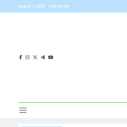
Skip
August 7, 2026
4:24:51 AM
to
content
Pat
Temukan B