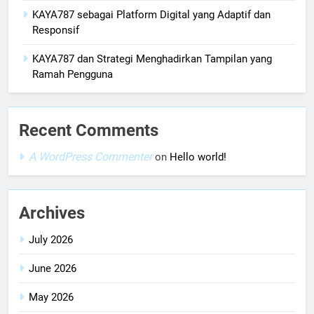
KAYA787 sebagai Platform Digital yang Adaptif dan
Responsif
KAYA787 dan Strategi Menghadirkan Tampilan yang
Ramah Pengguna
Recent Comments
A WordPress Commenter
on
Hello world!
Archives
July 2026
June 2026
May 2026