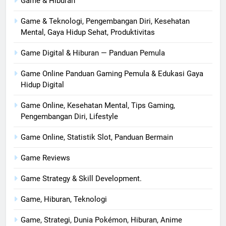
Game & Hiburan
Game & Teknologi, Pengembangan Diri, Kesehatan
Mental, Gaya Hidup Sehat, Produktivitas
Game Digital & Hiburan — Panduan Pemula
Game Online Panduan Gaming Pemula & Edukasi Gaya
Hidup Digital
Game Online, Kesehatan Mental, Tips Gaming,
Pengembangan Diri, Lifestyle
Game Online, Statistik Slot, Panduan Bermain
Game Reviews
Game Strategy & Skill Development.
Game, Hiburan, Teknologi
Game, Strategi, Dunia Pokémon, Hiburan, Anime