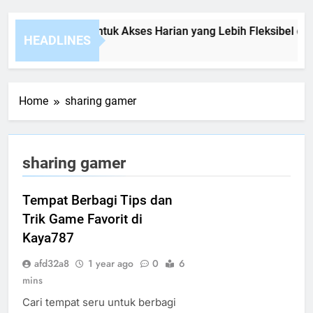
BAH4D Login untuk Akses Harian yang Lebih Fleksibel dan Te
HEADLINES
Weeks Ago
Home
sharing gamer
sharing gamer
Tempat Berbagi Tips dan
Trik Game Favorit di
Kaya787
afd32a8
1 year ago
0
6
mins
Cari tempat seru untuk berbagi