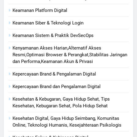
Keamanan Platform Digital
Keamanan Siber & Teknologi Login
Keamanan Sistem & Praktik DevSecOps
Kenyamanan Akses Harian,Alternatif Akses
Resmi,Optimasi Browser & Perangkat,Stabilitas Jaringan
dan Performa,Keamanan Akun & Privasi
Kepercayaan Brand & Pengalaman Digital
Kepercayaan Brand dan Pengalaman Digital
Kesehatan & Kebugaran, Gaya Hidup Sehat, Tips
Kesehatan, Kebugaran Sehat, Pola Hidup Sehat
Kesehatan Digital, Gaya Hidup Seimbang, Komunitas
Online, Teknologi Humanis, Kesejahteraan Psikologis