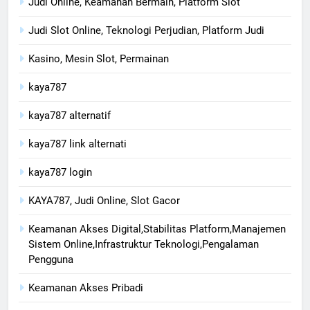
Judi Online, Keamanan Bermain, Platform Slot
Judi Slot Online, Teknologi Perjudian, Platform Judi
Kasino, Mesin Slot, Permainan
kaya787
kaya787 alternatif
kaya787 link alternati
kaya787 login
KAYA787, Judi Online, Slot Gacor
Keamanan Akses Digital,Stabilitas Platform,Manajemen
Sistem Online,Infrastruktur Teknologi,Pengalaman
Pengguna
Keamanan Akses Pribadi