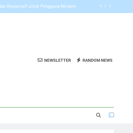
 dan Responsif untuk Pengguna Modern
rm Digital yang Adaptif dan Responsif
rm Digital yang Adaptif dan Responsif
n yang Lebih Fleksibel dan Terkendali
 dan Responsif untuk Pengguna Modern
NEWSLETTER
RANDOM NEWS
rm Digital yang Adaptif dan Responsif
rm Digital yang Adaptif dan Responsif
 Untuk Melengkapi Dekorasi Rumah Anda.