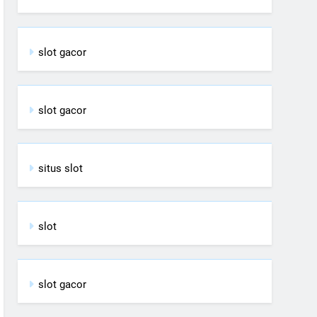
slot gacor
slot gacor
situs slot
slot
slot gacor