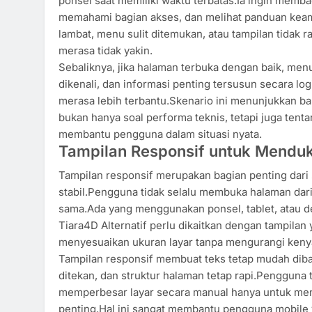
ponsel saat memiliki waktu terbatas.Ia ingin memba
memahami bagian akses, dan melihat panduan kea
lambat, menu sulit ditemukan, atau tampilan tidak r
merasa tidak yakin.
Sebaliknya, jika halaman terbuka dengan baik, me
dikenali, dan informasi penting tersusun secara lo
merasa lebih terbantu.Skenario ini menunjukkan ba
bukan hanya soal performa teknis, tetapi juga ten
membantu pengguna dalam situasi nyata.
Tampilan Responsif untuk Menduk
Tampilan responsif merupakan bagian penting dari 
stabil.Pengguna tidak selalu membuka halaman dar
sama.Ada yang menggunakan ponsel, tablet, atau de
Tiara4D Alternatif perlu dikaitkan dengan tampila
menyesuaikan ukuran layar tanpa mengurangi ken
Tampilan responsif membuat teks tetap mudah dib
ditekan, dan struktur halaman tetap rapi.Pengguna t
memperbesar layar secara manual hanya untuk me
penting.Hal ini sangat membantu pengguna mobil