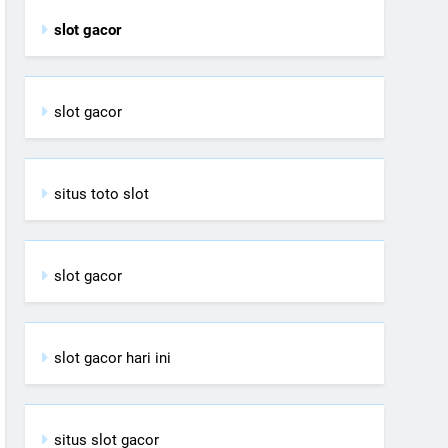
slot gacor
slot gacor
situs toto slot
slot gacor
slot gacor hari ini
situs slot gacor