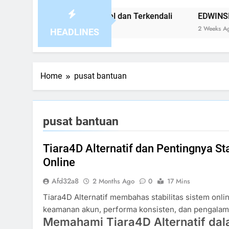
ng Lebih Fleksibel dan Terkendali
EDWINSLOT sebagai P
2 Weeks Ago
HEADLINES
Home
pusat bantuan
pusat bantuan
Tiara4D Alternatif dan Pentingnya St
Online
Afd32a8
2 Months Ago
0
17 Mins
Tiara4D Alternatif membahas stabilitas sistem onlin
keamanan akun, performa konsisten, dan pengalam
Memahami Tiara4D Alternatif da