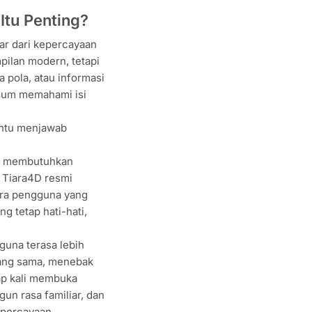
Itu Penting?
sar dari kepercayaan
pilan modern, tetapi
a pola, atau informasi
elum memahami isi
antu menjawab
in membutuhkan
 Tiara4D resmi
ara pengguna yang
g tetap hati-hati,
una terasa lebih
yang sama, menebak
iap kali membuka
n rasa familiar, dan
kepercayaan.