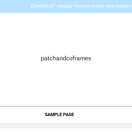
EDWINSLOT sebagai Platform Digital yang Adaptif
LEBAH4D sebagai Platfo
KAYA787 sebagai Platfo
LEBAH4D Login untuk Akses Haria
EDWINSLOT sebagai Platform Digital yang Adaptif
LEBAH4D sebagai Platfo
KAYA787 sebagai Platfo
ch & Co Frames
ingkai Foto Unik Dan Personal Dari Patch & Co Frames. Cocok
SAMPLE PAGE