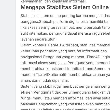
kenyamanan, dan kejelasan informasi.
Mengapa Stabilitas Sistem Online 
Stabilitas sistem online penting karena menjadi da
pengguna.Sebuah platform digital bisa memiliki tam
jika akses sering terasa lambat, menu berubah tanp
sulit ditemukan, pengguna dapat merasa ragu seb
layanan secara utuh.
Dalam konteks Tiara4D Alternatif, stabilitas memb
kebutuhan pencarian yang bersifat informatif dan
navigasional.Pengguna yang mencari Tiara4D log
informasi akses yang jelas.Pengguna yang mencari
membutuhkan konsistensi identitas brand.Sement
mencari Tiara4D alternatif membutuhkan arahan yan
aman, dan mudah dipahami.
Sistem yang stabil juga membuat pengalaman pengg
efisien.Pengguna tidak perlu mengulang langkah 
fungsi menu, atau mencari informasi dari awal set
halaman.Pengalaman yang konsisten akan membangu
rasa familiar inilah yang sering menjadi awal dari 