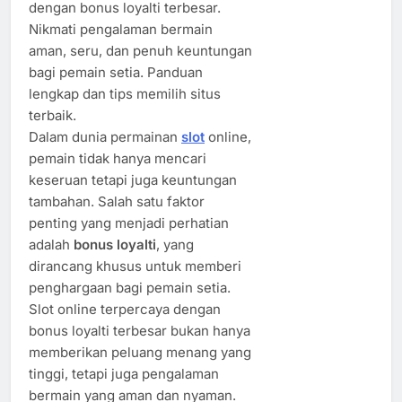
dengan bonus loyalti terbesar.
Nikmati pengalaman bermain
aman, seru, dan penuh keuntungan
bagi pemain setia. Panduan
lengkap dan tips memilih situs
terbaik.
Dalam dunia permainan
slot
online,
pemain tidak hanya mencari
keseruan tetapi juga keuntungan
tambahan. Salah satu faktor
penting yang menjadi perhatian
adalah
bonus loyalti
, yang
dirancang khusus untuk memberi
penghargaan bagi pemain setia.
Slot online terpercaya dengan
bonus loyalti terbesar bukan hanya
memberikan peluang menang yang
tinggi, tetapi juga pengalaman
bermain yang aman dan nyaman.