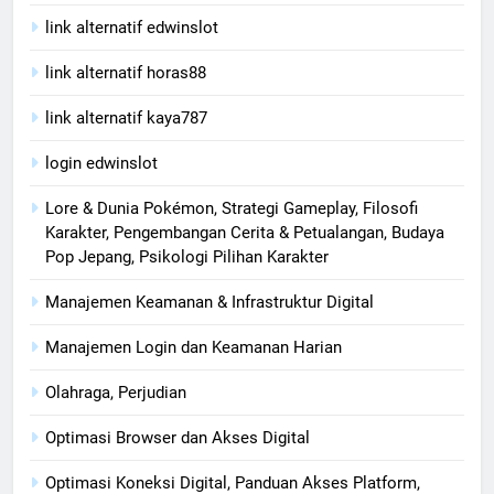
link alternatif edwinslot
link alternatif horas88
link alternatif kaya787
login edwinslot
Lore & Dunia Pokémon, Strategi Gameplay, Filosofi
Karakter, Pengembangan Cerita & Petualangan, Budaya
Pop Jepang, Psikologi Pilihan Karakter
Manajemen Keamanan & Infrastruktur Digital
Manajemen Login dan Keamanan Harian
Olahraga, Perjudian
Optimasi Browser dan Akses Digital
Optimasi Koneksi Digital, Panduan Akses Platform,