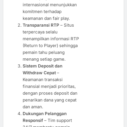
internasional menunjukkan
komitmen terhadap
keamanan dan fair play.
Transparansi RTP
– Situs
terpercaya selalu
menampilkan informasi RTP
(Return to Player) sehingga
pemain tahu peluang
menang setiap game.
Sistem Deposit dan
Withdraw Cepat
–
Keamanan transaksi
finansial menjadi prioritas,
dengan proses deposit dan
penarikan dana yang cepat
dan aman.
Dukungan Pelanggan
Responsif
– Tim support