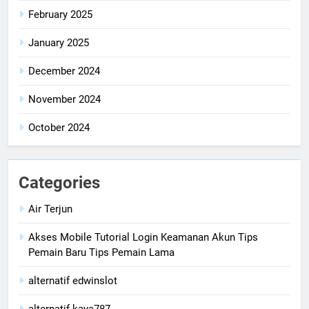
February 2025
January 2025
December 2024
November 2024
October 2024
Categories
Air Terjun
Akses Mobile Tutorial Login Keamanan Akun Tips
Pemain Baru Tips Pemain Lama
alternatif edwinslot
alternatif kaya787