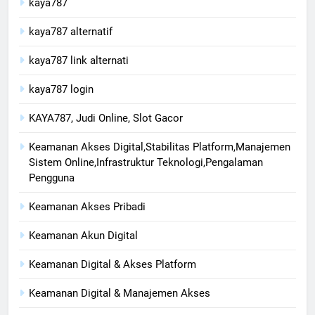
kaya787
kaya787 alternatif
kaya787 link alternati
kaya787 login
KAYA787, Judi Online, Slot Gacor
Keamanan Akses Digital,Stabilitas Platform,Manajemen
Sistem Online,Infrastruktur Teknologi,Pengalaman
Pengguna
Keamanan Akses Pribadi
Keamanan Akun Digital
Keamanan Digital & Akses Platform
Keamanan Digital & Manajemen Akses