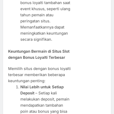
bonus loyalti tambahan saat
event khusus, seperti ulang
tahun pemain atau
peringatan situs.
Memanfaatkannya dapat
meningkatkan keuntungan
secara signifikan.
Keuntungan Bermain di Situs Slot
dengan Bonus Loyalti Terbesar
Memilih situs dengan bonus loyalti
terbesar memberikan beberapa
keuntungan penting:
Nilai Lebih untuk Setiap
Deposit
– Setiap kali
melakukan deposit, pemain
mendapatkan tambahan
poin atau bonus yang bisa