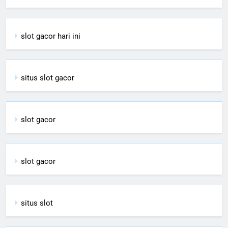
slot gacor hari ini
situs slot gacor
slot gacor
slot gacor
situs slot