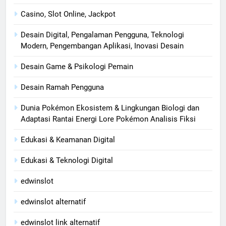
Casino, Slot Online, Jackpot
Desain Digital, Pengalaman Pengguna, Teknologi
Modern, Pengembangan Aplikasi, Inovasi Desain
Desain Game & Psikologi Pemain
Desain Ramah Pengguna
Dunia Pokémon Ekosistem & Lingkungan Biologi dan
Adaptasi Rantai Energi Lore Pokémon Analisis Fiksi
Edukasi & Keamanan Digital
Edukasi & Teknologi Digital
edwinslot
edwinslot alternatif
edwinslot link alternatif