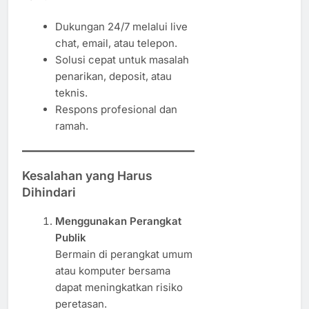
Dukungan 24/7 melalui live
chat, email, atau telepon.
Solusi cepat untuk masalah
penarikan, deposit, atau
teknis.
Respons profesional dan
ramah.
Kesalahan yang Harus
Dihindari
Menggunakan Perangkat
Publik
Bermain di perangkat umum
atau komputer bersama
dapat meningkatkan risiko
peretasan.