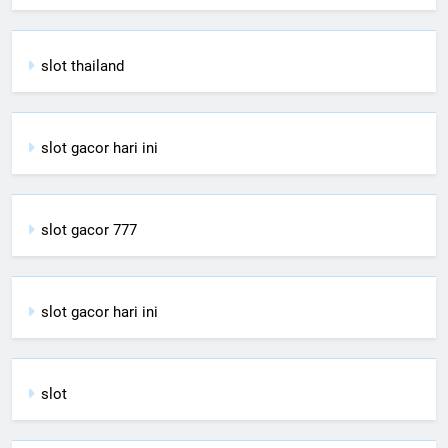
slot thailand
slot gacor hari ini
slot gacor 777
slot gacor hari ini
slot