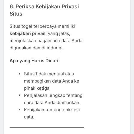
6. Periksa Kebijakan Privasi
Situs
Situs togel terpercaya memiliki
kebijakan privasi
yang jelas,
menjelaskan bagaimana data Anda
digunakan dan dilindungi.
Apa yang Harus Dicari:
Situs tidak menjual atau
membagikan data Anda ke
pihak ketiga.
Penjelasan lengkap tentang
cara data Anda diamankan.
Kebijakan tentang enkripsi
data.