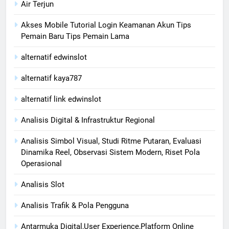
Air Terjun
Akses Mobile Tutorial Login Keamanan Akun Tips
Pemain Baru Tips Pemain Lama
alternatif edwinslot
alternatif kaya787
alternatif link edwinslot
Analisis Digital & Infrastruktur Regional
Analisis Simbol Visual, Studi Ritme Putaran, Evaluasi
Dinamika Reel, Observasi Sistem Modern, Riset Pola
Operasional
Analisis Slot
Analisis Trafik & Pola Pengguna
Antarmuka Digital,User Experience,Platform Online