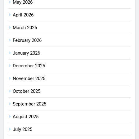
May 2026
April 2026
March 2026
February 2026
January 2026
December 2025
November 2025
October 2025
September 2025
August 2025
July 2025