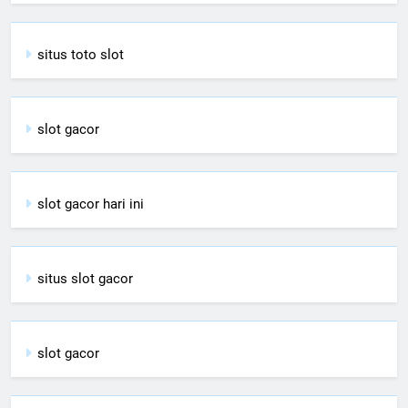
situs toto slot
slot gacor
slot gacor hari ini
situs slot gacor
slot gacor