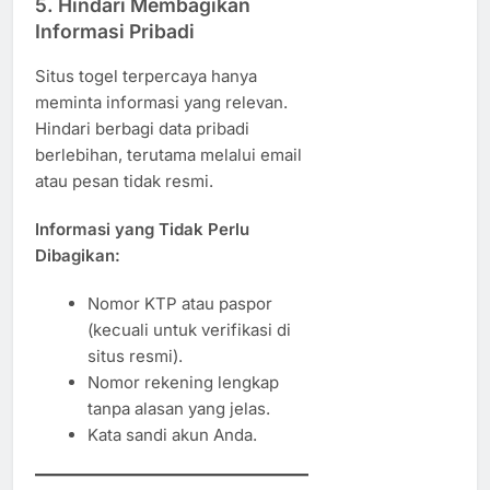
5. Hindari Membagikan
Informasi Pribadi
Situs togel terpercaya hanya
meminta informasi yang relevan.
Hindari berbagi data pribadi
berlebihan, terutama melalui email
atau pesan tidak resmi.
Informasi yang Tidak Perlu
Dibagikan:
Nomor KTP atau paspor
(kecuali untuk verifikasi di
situs resmi).
Nomor rekening lengkap
tanpa alasan yang jelas.
Kata sandi akun Anda.