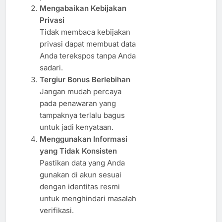
Mengabaikan Kebijakan
Privasi
Tidak membaca kebijakan
privasi dapat membuat data
Anda terekspos tanpa Anda
sadari.
Tergiur Bonus Berlebihan
Jangan mudah percaya
pada penawaran yang
tampaknya terlalu bagus
untuk jadi kenyataan.
Menggunakan Informasi
yang Tidak Konsisten
Pastikan data yang Anda
gunakan di akun sesuai
dengan identitas resmi
untuk menghindari masalah
verifikasi.