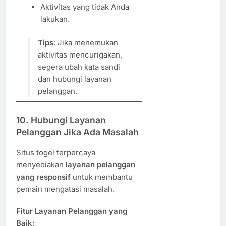
Aktivitas yang tidak Anda
lakukan.
Tips
: Jika menemukan
aktivitas mencurigakan,
segera ubah kata sandi
dan hubungi layanan
pelanggan.
10. Hubungi Layanan
Pelanggan Jika Ada Masalah
Situs togel terpercaya
menyediakan
layanan pelanggan
yang responsif
untuk membantu
pemain mengatasi masalah.
Fitur Layanan Pelanggan yang
Baik: