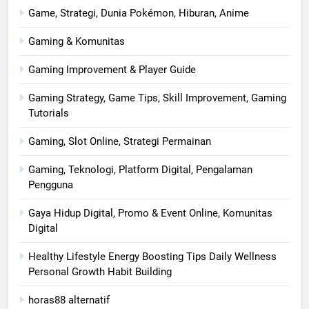
Game, Strategi, Dunia Pokémon, Hiburan, Anime
Gaming & Komunitas
Gaming Improvement & Player Guide
Gaming Strategy, Game Tips, Skill Improvement, Gaming
Tutorials
Gaming, Slot Online, Strategi Permainan
Gaming, Teknologi, Platform Digital, Pengalaman
Pengguna
Gaya Hidup Digital, Promo & Event Online, Komunitas
Digital
Healthy Lifestyle Energy Boosting Tips Daily Wellness
Personal Growth Habit Building
horas88 alternatif