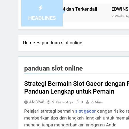
ng Lebih Fleksibel dan Terkendali
EDWINSLOT sebagai 
2 Weeks Ago
HEADLINES
Home
panduan slot online
panduan slot online
Strategi Bermain Slot Gacor dengan 
Panduan Lengkap untuk Pemain
Afd32a8
2 Years Ago
0
6 Mins
Pelajari strategi bermain
slot gacor
dengan risiko re
memberikan tips dan langkah-langkah untuk mema
menang tanpa mengorbankan anggaran Anda.