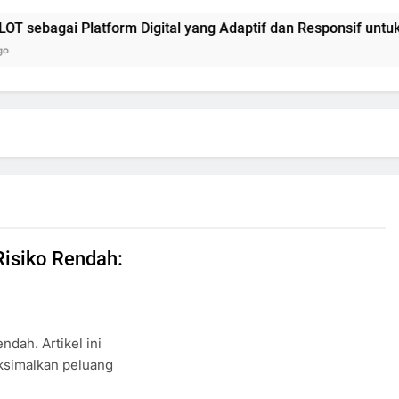
Platform Digital yang Adaptif dan Responsif untuk Pengguna
Risiko Rendah:
ndah. Artikel ini
ksimalkan peluang