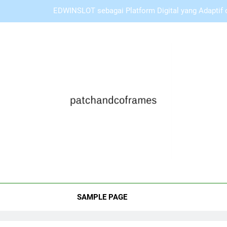
EDWINSLOT sebagai Platform Digital yang Adaptif
LEBAH4D sebagai Platfo
KAYA787 sebagai Platfo
LEBAH4D Login untuk Akses Haria
EDWINSLOT sebagai Platform Digital yang Adaptif
LEBAH4D sebagai Platfo
KAYA787 sebagai Platfo
ch & Co Frames
ingkai Foto Unik Dan Personal Dari Patch & Co Frames. Cocok
SAMPLE PAGE