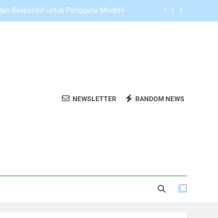
 dan Responsif untuk Pengguna Modern
rm Digital yang Adaptif dan Responsif
rm Digital yang Adaptif dan Responsif
n yang Lebih Fleksibel dan Terkendali
 dan Responsif untuk Pengguna Modern
NEWSLETTER
RANDOM NEWS
rm Digital yang Adaptif dan Responsif
rm Digital yang Adaptif dan Responsif
 Untuk Melengkapi Dekorasi Rumah Anda.