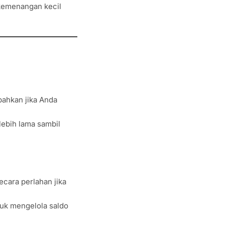
emenangan kecil
ahkan jika Anda
ebih lama sambil
ecara perlahan jika
tuk mengelola saldo