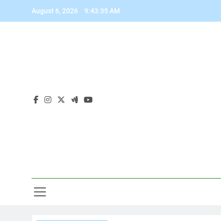
Skip
August 6, 2026
9:43:36 AM
to
content
Pat
Temukan B