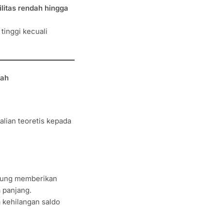
ilitas rendah hingga
inggi kecuali
dah
lian teoretis kepada
erung memberikan
 panjang.
 kehilangan saldo