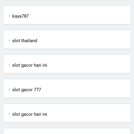
kaya787
slot thailand
slot gacor hari ini
slot gacor 777
slot gacor hari ini