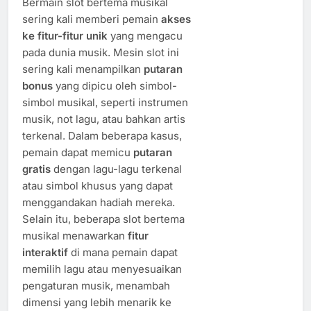
Bermain slot bertema musikal
sering kali memberi pemain
akses
ke fitur-fitur unik
yang mengacu
pada dunia musik. Mesin slot ini
sering kali menampilkan
putaran
bonus
yang dipicu oleh simbol-
simbol musikal, seperti instrumen
musik, not lagu, atau bahkan artis
terkenal. Dalam beberapa kasus,
pemain dapat memicu
putaran
gratis
dengan lagu-lagu terkenal
atau simbol khusus yang dapat
menggandakan hadiah mereka.
Selain itu, beberapa slot bertema
musikal menawarkan
fitur
interaktif
di mana pemain dapat
memilih lagu atau menyesuaikan
pengaturan musik, menambah
dimensi yang lebih menarik ke