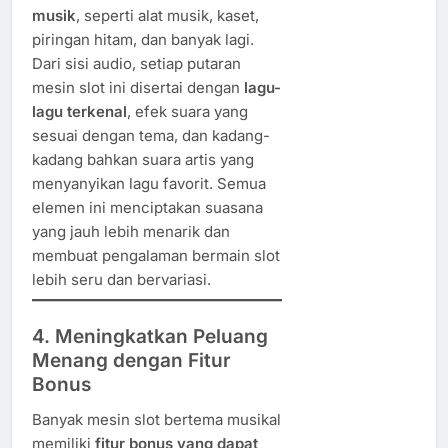
musik
, seperti alat musik, kaset,
piringan hitam, dan banyak lagi.
Dari sisi audio, setiap putaran
mesin slot ini disertai dengan
lagu-
lagu terkenal
, efek suara yang
sesuai dengan tema, dan kadang-
kadang bahkan suara artis yang
menyanyikan lagu favorit. Semua
elemen ini menciptakan suasana
yang jauh lebih menarik dan
membuat pengalaman bermain slot
lebih seru dan bervariasi.
4. Meningkatkan Peluang
Menang dengan Fitur
Bonus
Banyak mesin slot bertema musikal
memiliki
fitur bonus yang dapat