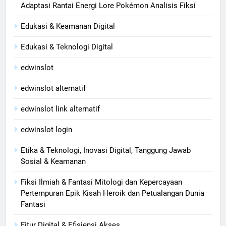
Adaptasi Rantai Energi Lore Pokémon Analisis Fiksi
Edukasi & Keamanan Digital
Edukasi & Teknologi Digital
edwinslot
edwinslot alternatif
edwinslot link alternatif
edwinslot login
Etika & Teknologi, Inovasi Digital, Tanggung Jawab
Sosial & Keamanan
Fiksi Ilmiah & Fantasi Mitologi dan Kepercayaan
Pertempuran Epik Kisah Heroik dan Petualangan Dunia
Fantasi
Fitur Digital & Efisiensi Akses