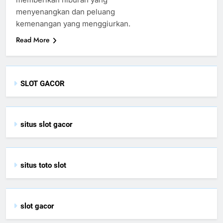
menyenangkan dan peluang
kemenangan yang menggiurkan.
Read More
SLOT GACOR
situs slot gacor
situs toto slot
slot gacor