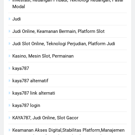
Modal
Judi
Judi Online, Keamanan Bermain, Platform Slot
Judi Slot Online, Teknologi Perjudian, Platform Judi
Kasino, Mesin Slot, Permainan
kaya787
kaya787 alternatif
kaya787 link alternati
kaya787 login
KAYA787, Judi Online, Slot Gacor
Keamanan Akses Digital,Stabilitas Platform,Manajemen