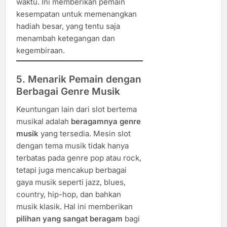
waktu. Ini memberikan pemain
kesempatan untuk memenangkan
hadiah besar, yang tentu saja
menambah ketegangan dan
kegembiraan.
5. Menarik Pemain dengan
Berbagai Genre Musik
Keuntungan lain dari slot bertema
musikal adalah
beragamnya genre
musik
yang tersedia. Mesin slot
dengan tema musik tidak hanya
terbatas pada genre pop atau rock,
tetapi juga mencakup berbagai
gaya musik seperti jazz, blues,
country, hip-hop, dan bahkan
musik klasik. Hal ini memberikan
pilihan yang sangat beragam
bagi