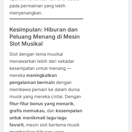
pada permainan yang lebih
menyenangkan.
Kesimpulan: Hiburan dan
Peluang Menang di Mesin
Slot Musikal
Slot dengan tema musikal
menawarkan lebih dari sekadar
kesempatan untuk menang —
mereka
meningkatkan
pengalaman bermain
dengan
membawa pemain ke dalam dunia
musik yang mereka cintai. Dengan
fitur-fitur bonus yang menarik
,
grafis memukau
, dan
kesempatan
untuk menikmati lagu-lagu
favorit
, mesin slot bertema musik
memberikan hiburan yang