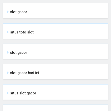
slot gacor
situs toto slot
slot gacor
slot gacor hari ini
situs slot gacor