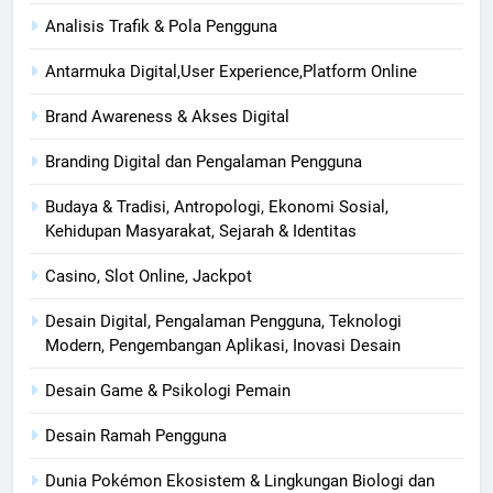
Analisis Trafik & Pola Pengguna
Antarmuka Digital,User Experience,Platform Online
Brand Awareness & Akses Digital
Branding Digital dan Pengalaman Pengguna
Budaya & Tradisi, Antropologi, Ekonomi Sosial,
Kehidupan Masyarakat, Sejarah & Identitas
Casino, Slot Online, Jackpot
Desain Digital, Pengalaman Pengguna, Teknologi
Modern, Pengembangan Aplikasi, Inovasi Desain
Desain Game & Psikologi Pemain
Desain Ramah Pengguna
Dunia Pokémon Ekosistem & Lingkungan Biologi dan