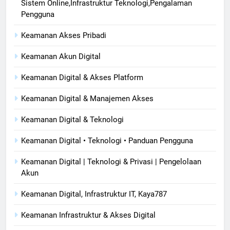
Sistem Online,Infrastruktur Teknologi,Pengalaman
Pengguna
Keamanan Akses Pribadi
Keamanan Akun Digital
Keamanan Digital & Akses Platform
Keamanan Digital & Manajemen Akses
Keamanan Digital & Teknologi
Keamanan Digital • Teknologi • Panduan Pengguna
Keamanan Digital | Teknologi & Privasi | Pengelolaan
Akun
Keamanan Digital, Infrastruktur IT, Kaya787
Keamanan Infrastruktur & Akses Digital