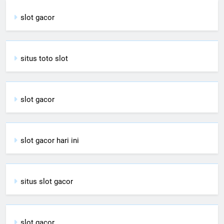
slot gacor
situs toto slot
slot gacor
slot gacor hari ini
situs slot gacor
slot gacor