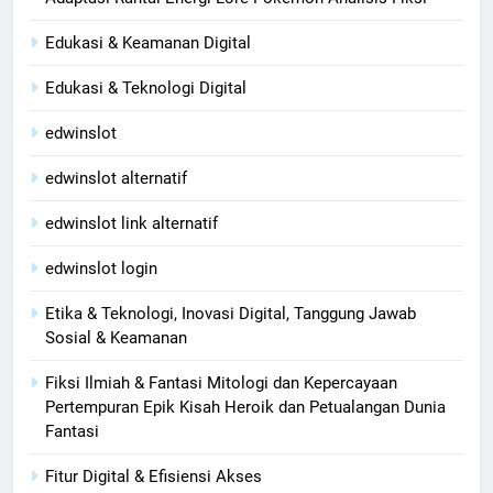
Edukasi & Keamanan Digital
Edukasi & Teknologi Digital
edwinslot
edwinslot alternatif
edwinslot link alternatif
edwinslot login
Etika & Teknologi, Inovasi Digital, Tanggung Jawab
Sosial & Keamanan
Fiksi Ilmiah & Fantasi Mitologi dan Kepercayaan
Pertempuran Epik Kisah Heroik dan Petualangan Dunia
Fantasi
Fitur Digital & Efisiensi Akses