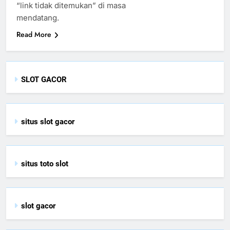
“link tidak ditemukan” di masa
mendatang.
Read More
SLOT GACOR
situs slot gacor
situs toto slot
slot gacor