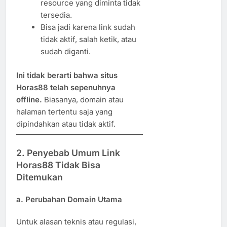
resource yang diminta tidak
tersedia.
Bisa jadi karena link sudah
tidak aktif, salah ketik, atau
sudah diganti.
Ini tidak berarti bahwa situs
Horas88 telah sepenuhnya
offline.
Biasanya, domain atau
halaman tertentu saja yang
dipindahkan atau tidak aktif.
2.
Penyebab Umum Link
Horas88 Tidak Bisa
Ditemukan
a.
Perubahan Domain Utama
Untuk alasan teknis atau regulasi,