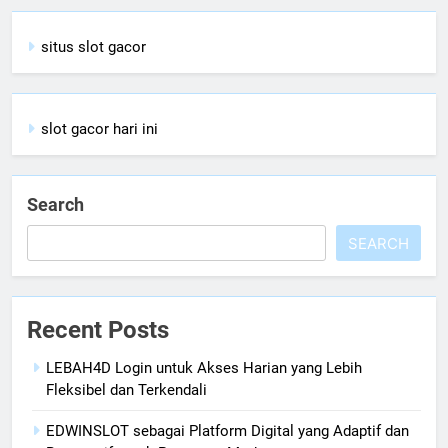
situs slot gacor
slot gacor hari ini
Search
SEARCH
Recent Posts
LEBAH4D Login untuk Akses Harian yang Lebih
Fleksibel dan Terkendali
EDWINSLOT sebagai Platform Digital yang Adaptif dan