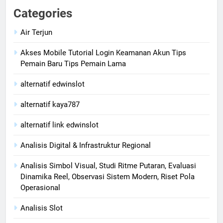
Categories
Air Terjun
Akses Mobile Tutorial Login Keamanan Akun Tips
Pemain Baru Tips Pemain Lama
alternatif edwinslot
alternatif kaya787
alternatif link edwinslot
Analisis Digital & Infrastruktur Regional
Analisis Simbol Visual, Studi Ritme Putaran, Evaluasi
Dinamika Reel, Observasi Sistem Modern, Riset Pola
Operasional
Analisis Slot