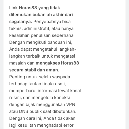
Link Horas88 yang tidak
ditemukan bukanlah akhir dari
segalanya.
Penyebabnya bisa
teknis, administratif, atau hanya
kesalahan penulisan sederhana.
Dengan mengikuti panduan ini,
Anda dapat mengetahui langkah-
langkah terbaik untuk mengatasi
masalah dan
mengakses Horas88
secara stabil dan aman
.
Penting untuk selalu waspada
terhadap tautan tidak resmi,
memperbarui informasi lewat kanal
resmi, dan mengelola koneksi
dengan bijak menggunakan VPN
atau DNS publik saat dibutuhkan.
Dengan cara ini, Anda tidak akan
lagi kesulitan menghadapi error