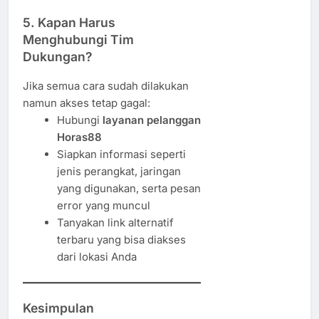
5.
Kapan Harus
Menghubungi Tim
Dukungan?
Jika semua cara sudah dilakukan
namun akses tetap gagal:
Hubungi
layanan pelanggan
Horas88
Siapkan informasi seperti
jenis perangkat, jaringan
yang digunakan, serta pesan
error yang muncul
Tanyakan link alternatif
terbaru yang bisa diakses
dari lokasi Anda
Kesimpulan