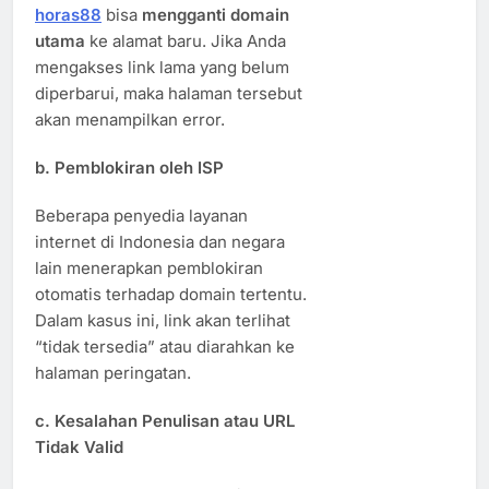
horas88
bisa
mengganti domain
utama
ke alamat baru. Jika Anda
mengakses link lama yang belum
diperbarui, maka halaman tersebut
akan menampilkan error.
b.
Pemblokiran oleh ISP
Beberapa penyedia layanan
internet di Indonesia dan negara
lain menerapkan pemblokiran
otomatis terhadap domain tertentu.
Dalam kasus ini, link akan terlihat
“tidak tersedia” atau diarahkan ke
halaman peringatan.
c.
Kesalahan Penulisan atau URL
Tidak Valid