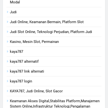
Modal
Judi
Judi Online, Keamanan Bermain, Platform Slot
Judi Slot Online, Teknologi Perjudian, Platform Judi
Kasino, Mesin Slot, Permainan
kaya787
kaya787 alternatif
kaya787 link alternati
kaya787 login
KAYA787, Judi Online, Slot Gacor
Keamanan Akses Digital,Stabilitas Platform,Manajemen
Sistem Online,Infrastruktur Teknologi,Pengalaman