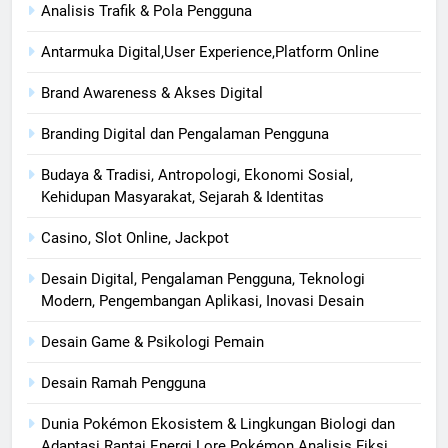
Analisis Trafik & Pola Pengguna
Antarmuka Digital,User Experience,Platform Online
Brand Awareness & Akses Digital
Branding Digital dan Pengalaman Pengguna
Budaya & Tradisi, Antropologi, Ekonomi Sosial,
Kehidupan Masyarakat, Sejarah & Identitas
Casino, Slot Online, Jackpot
Desain Digital, Pengalaman Pengguna, Teknologi
Modern, Pengembangan Aplikasi, Inovasi Desain
Desain Game & Psikologi Pemain
Desain Ramah Pengguna
Dunia Pokémon Ekosistem & Lingkungan Biologi dan
Adaptasi Rantai Energi Lore Pokémon Analisis Fiksi