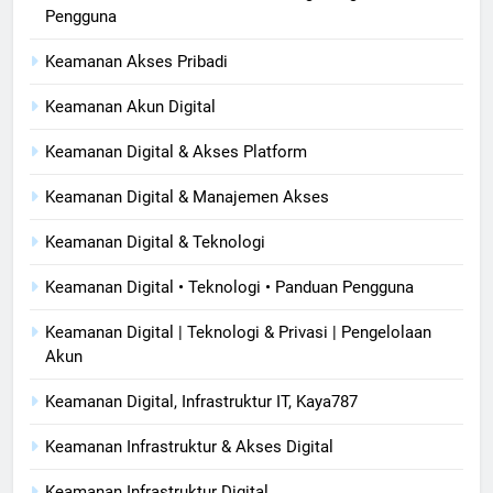
Pengguna
Keamanan Akses Pribadi
Keamanan Akun Digital
Keamanan Digital & Akses Platform
Keamanan Digital & Manajemen Akses
Keamanan Digital & Teknologi
Keamanan Digital • Teknologi • Panduan Pengguna
Keamanan Digital | Teknologi & Privasi | Pengelolaan
Akun
Keamanan Digital, Infrastruktur IT, Kaya787
Keamanan Infrastruktur & Akses Digital
Keamanan Infrastruktur Digital