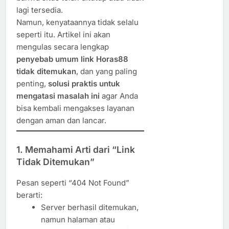
lagi tersedia.
Namun, kenyataannya tidak selalu
seperti itu. Artikel ini akan
mengulas secara lengkap
penyebab umum link Horas88
tidak ditemukan
, dan yang paling
penting,
solusi praktis untuk
mengatasi masalah ini
agar Anda
bisa kembali mengakses layanan
dengan aman dan lancar.
1.
Memahami Arti dari “Link
Tidak Ditemukan”
Pesan seperti “404 Not Found”
berarti:
Server berhasil ditemukan,
namun halaman atau