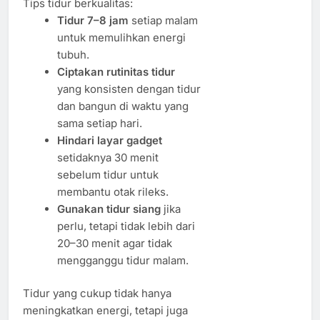
Tips tidur berkualitas:
Tidur 7–8 jam
setiap malam
untuk memulihkan energi
tubuh.
Ciptakan rutinitas tidur
yang konsisten dengan tidur
dan bangun di waktu yang
sama setiap hari.
Hindari layar gadget
setidaknya 30 menit
sebelum tidur untuk
membantu otak rileks.
Gunakan tidur siang
jika
perlu, tetapi tidak lebih dari
20–30 menit agar tidak
mengganggu tidur malam.
Tidur yang cukup tidak hanya
meningkatkan energi, tetapi juga