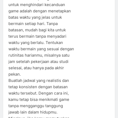
untuk menghindari kecanduan
game adalah dengan menetapkan
batas waktu yang jelas untuk
bermain setiap hari. Tanpa
batasan, mudah bagi kita untuk
terus bermain tanpa menyadari
waktu yang berlalu. Tentukan
waktu bermain yang sesuai dengan
rutinitas harianmu, misalnya satu
jam setelah pekerjaan atau studi
selesai, atau hanya pada akhir
pekan.
Buatlah jadwal yang realistis dan
tetap konsisten dengan batasan
waktu tersebut. Dengan cara ini,
kamu tetap bisa menikmati game
tanpa mengganggu tanggung
jawab lain dalam hidupmu.