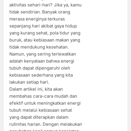
aktivitas sehari-hari? Jika ya, kamu
tidak sendirian. Banyak orang
merasa energinya terkuras
sepanjang hari akibat gaya hidup
yang kurang sehat, pola tidur yang
buruk, atau kebiasaan makan yang
tidak mendukung kesehatan.
Namun, yang sering terlewatkan
adalah kenyataan bahwa energi
tubuh dapat dipengaruhi oleh
kebiasaan sederhana yang kita
lakukan setiap hari.
Dalam artikel ini, kita akan
membahas cara-cara mudah dan
efektif untuk meningkatkan energi
tubuh melalui kebiasaan sehat
yang dapat diterapkan dalam
rutinitas harian. Dengan melakukan