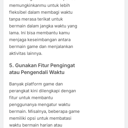
memungkinkanmu untuk lebih
fleksibel dalam membagi waktu
tanpa merasa terikat untuk
bermain dalam jangka waktu yang
lama. Ini bisa membantu kamu
menjaga keseimbangan antara
bermain game dan menjalankan
aktivitas lainnya.
5. Gunakan Fitur Pengingat
atau Pengendali Waktu
Banyak platform game dan
perangkat kini dilengkapi dengan
fitur untuk membantu
penggunanya mengatur waktu
bermain. Misalnya, beberapa game
memiliki opsi untuk membatasi
waktu bermain harian atau