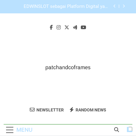
Skip
LEBAH4D sebagai Platform Digital yang Adaptif
to
dan Responsif
content
KAYA787 sebagai Platform Digital yang Adaptif
dan Responsif
LEBAH4D Login untuk Akses Harian yang Lebih
Fleksibel dan Terkendali
EDWINSLOT sebagai Platform Digital yang
Adaptif dan Responsif untuk Pengguna Modern
LEBAH4D sebagai Platform Digital yang Adaptif
dan Responsif
KAYA787 sebagai Platform Digital yang Adaptif
dan Responsif
Patch & Co
Temukan Bingkai Foto Unik Dan Personal
NEWSLETTER
RANDOM NEWS
Frames
Dari Patch & Co Frames. Cocok Untuk
Melengkapi Dekorasi Rumah Anda.
MENU