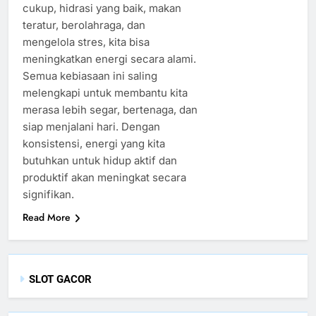
cukup, hidrasi yang baik, makan
teratur, berolahraga, dan
mengelola stres, kita bisa
meningkatkan energi secara alami.
Semua kebiasaan ini saling
melengkapi untuk membantu kita
merasa lebih segar, bertenaga, dan
siap menjalani hari. Dengan
konsistensi, energi yang kita
butuhkan untuk hidup aktif dan
produktif akan meningkat secara
signifikan.
Read More
SLOT GACOR