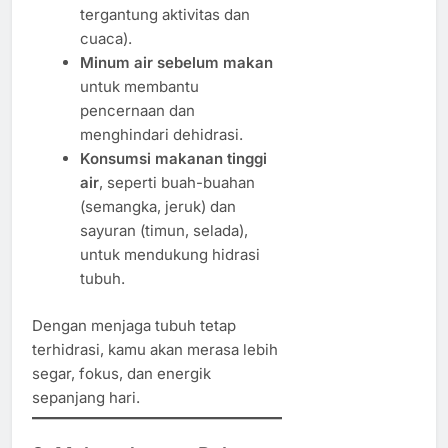
tergantung aktivitas dan
cuaca).
Minum air sebelum makan
untuk membantu
pencernaan dan
menghindari dehidrasi.
Konsumsi makanan tinggi
air
, seperti buah-buahan
(semangka, jeruk) dan
sayuran (timun, selada),
untuk mendukung hidrasi
tubuh.
Dengan menjaga tubuh tetap
terhidrasi, kamu akan merasa lebih
segar, fokus, dan energik
sepanjang hari.