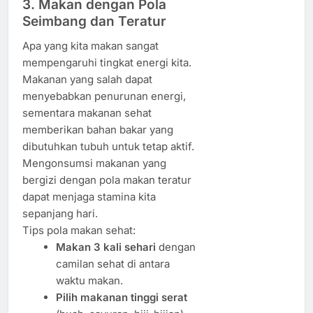
3. Makan dengan Pola
Seimbang dan Teratur
Apa yang kita makan sangat
mempengaruhi tingkat energi kita.
Makanan yang salah dapat
menyebabkan penurunan energi,
sementara makanan sehat
memberikan bahan bakar yang
dibutuhkan tubuh untuk tetap aktif.
Mengonsumsi makanan yang
bergizi dengan pola makan teratur
dapat menjaga stamina kita
sepanjang hari.
Tips pola makan sehat:
Makan 3 kali sehari
dengan
camilan sehat di antara
waktu makan.
Pilih makanan tinggi serat