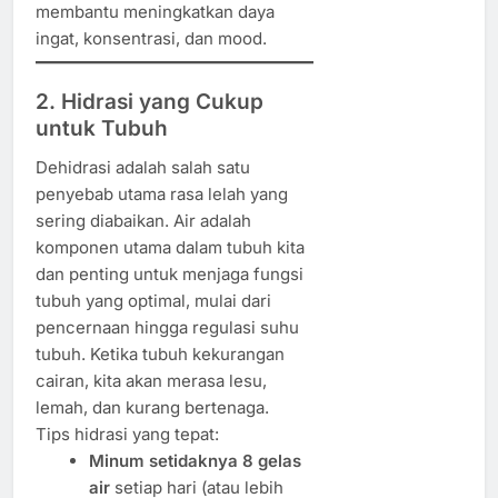
membantu meningkatkan daya
ingat, konsentrasi, dan mood.
2. Hidrasi yang Cukup
untuk Tubuh
Dehidrasi adalah salah satu
penyebab utama rasa lelah yang
sering diabaikan. Air adalah
komponen utama dalam tubuh kita
dan penting untuk menjaga fungsi
tubuh yang optimal, mulai dari
pencernaan hingga regulasi suhu
tubuh. Ketika tubuh kekurangan
cairan, kita akan merasa lesu,
lemah, dan kurang bertenaga.
Tips hidrasi yang tepat:
Minum setidaknya 8 gelas
air
setiap hari (atau lebih