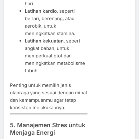
hari.
Latihan kardio
, seperti
berlari, berenang, atau
aerobik, untuk
meningkatkan stamina.
Latihan kekuatan
, seperti
angkat beban, untuk
memperkuat otot dan
meningkatkan metabolisme
tubuh.
Penting untuk memilih jenis
olahraga yang sesuai dengan minat
dan kemampuanmu agar tetap
konsisten melakukannya.
5. Manajemen Stres untuk
Menjaga Energi