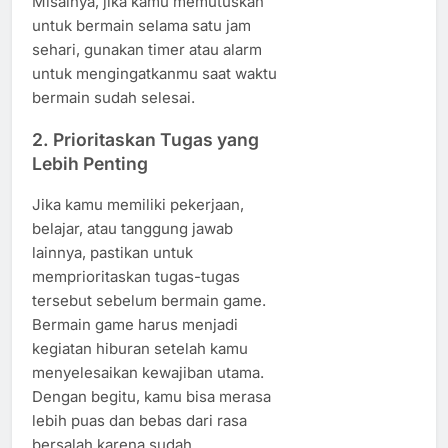
Misalnya, jika kamu memutuskan
untuk bermain selama satu jam
sehari, gunakan timer atau alarm
untuk mengingatkanmu saat waktu
bermain sudah selesai.
2. Prioritaskan Tugas yang
Lebih Penting
Jika kamu memiliki pekerjaan,
belajar, atau tanggung jawab
lainnya, pastikan untuk
memprioritaskan tugas-tugas
tersebut sebelum bermain game.
Bermain game harus menjadi
kegiatan hiburan setelah kamu
menyelesaikan kewajiban utama.
Dengan begitu, kamu bisa merasa
lebih puas dan bebas dari rasa
bersalah karena sudah