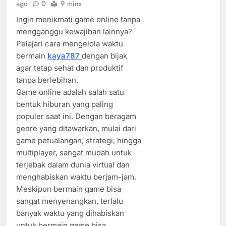
ago
0
9 mins
Ingin menikmati game online tanpa
mengganggu kewajiban lainnya?
Pelajari cara mengelola waktu
bermain
kaya787
dengan bijak
agar tetap sehat dan produktif
tanpa berlebihan.
Game online adalah salah satu
bentuk hiburan yang paling
populer saat ini. Dengan beragam
genre yang ditawarkan, mulai dari
game petualangan, strategi, hingga
multiplayer, sangat mudah untuk
terjebak dalam dunia virtual dan
menghabiskan waktu berjam-jam.
Meskipun bermain game bisa
sangat menyenangkan, terlalu
banyak waktu yang dihabiskan
untuk bermain game bisa