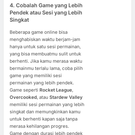
4. Cobalah Game yang Lebih
Pendek atau Sesi yang Lebih
Singkat
Beberapa game online bisa
menghabiskan waktu berjam-jam
hanya untuk satu sesi permainan,
yang bisa membuatmu sulit untuk
berhenti. Jika kamu merasa waktu
bermainmu terlalu lama, coba pilih
game yang memiliki sesi
permainan yang lebih pendek.
Game seperti
Rocket League
,
Overcooked
, atau
Stardew Valley
memiliki sesi permainan yang lebih
singkat dan memungkinkan kamu
untuk berhenti kapan saja tanpa
merasa kehilangan progres.
Game dengan durasi lebih pendek