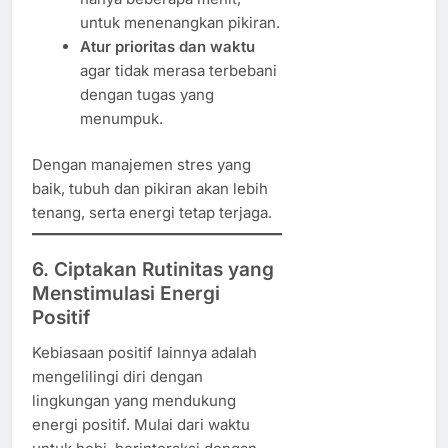
untuk menenangkan pikiran.
Atur prioritas dan waktu
agar tidak merasa terbebani
dengan tugas yang
menumpuk.
Dengan manajemen stres yang
baik, tubuh dan pikiran akan lebih
tenang, serta energi tetap terjaga.
6. Ciptakan Rutinitas yang
Menstimulasi Energi
Positif
Kebiasaan positif lainnya adalah
mengelilingi diri dengan
lingkungan yang mendukung
energi positif. Mulai dari waktu