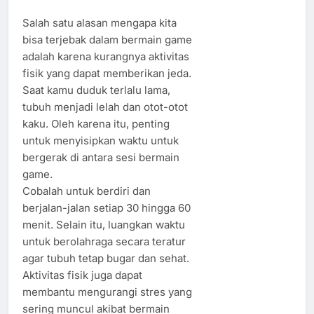
Salah satu alasan mengapa kita
bisa terjebak dalam bermain game
adalah karena kurangnya aktivitas
fisik yang dapat memberikan jeda.
Saat kamu duduk terlalu lama,
tubuh menjadi lelah dan otot-otot
kaku. Oleh karena itu, penting
untuk menyisipkan waktu untuk
bergerak di antara sesi bermain
game.
Cobalah untuk berdiri dan
berjalan-jalan setiap 30 hingga 60
menit. Selain itu, luangkan waktu
untuk berolahraga secara teratur
agar tubuh tetap bugar dan sehat.
Aktivitas fisik juga dapat
membantu mengurangi stres yang
sering muncul akibat bermain