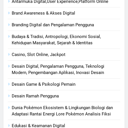
Antarmuka Digital,User Experience,Platform Online
Brand Awareness & Akses Digital
Branding Digital dan Pengalaman Pengguna
Budaya & Tradisi, Antropologi, Ekonomi Sosial,
Kehidupan Masyarakat, Sejarah & Identitas
Casino, Slot Online, Jackpot
Desain Digital, Pengalaman Pengguna, Teknologi
Modern, Pengembangan Aplikasi, Inovasi Desain
Desain Game & Psikologi Pemain
Desain Ramah Pengguna
Dunia Pokémon Ekosistem & Lingkungan Biologi dan
Adaptasi Rantai Energi Lore Pokémon Analisis Fiksi
Edukasi & Keamanan Digital