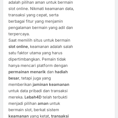
adalah pilihan aman untuk bermain
slot online. Nikmati keamanan data,
transaksi yang cepat, serta
berbagai fitur yang menjamin
pengalaman bermain yang adil dan
terpercaya.
Saat memilih situs untuk bermain
slot online
, keamanan adalah salah
satu faktor utama yang harus
dipertimbangkan. Pemain tidak
hanya mencari platform dengan
permainan menarik
dan
hadiah
besar
, tetapi juga yang
memberikan
jaminan keamanan
untuk data pribadi dan transaksi
mereka.
Lebah4D
telah terbukti
menjadi pilihan
aman
untuk
bermain slot, berkat sistem
keamanan
yang ketat,
transaksi