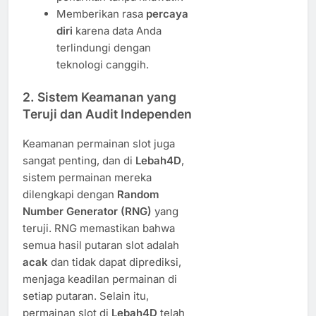
Memberikan rasa
percaya
diri
karena data Anda
terlindungi dengan
teknologi canggih.
2.
Sistem Keamanan yang
Teruji dan Audit Independen
Keamanan permainan slot juga
sangat penting, dan di
Lebah4D
,
sistem permainan mereka
dilengkapi dengan
Random
Number Generator (RNG)
yang
teruji. RNG memastikan bahwa
semua hasil putaran slot adalah
acak
dan tidak dapat diprediksi,
menjaga keadilan permainan di
setiap putaran. Selain itu,
permainan slot di
Lebah4D
telah