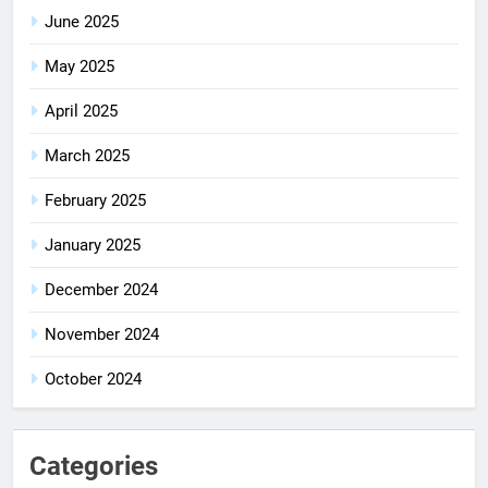
June 2025
May 2025
April 2025
March 2025
February 2025
January 2025
December 2024
November 2024
October 2024
Categories