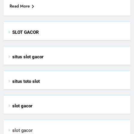
Read More
SLOT GACOR
situs slot gacor
situs toto slot
slot gacor
slot gacor