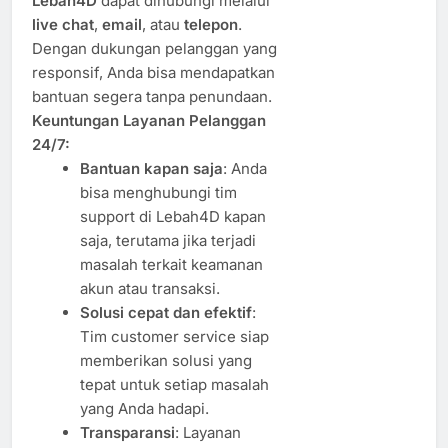
Lebah4D
dapat dihubungi melalui
live chat
,
email
, atau
telepon
.
Dengan dukungan pelanggan yang
responsif, Anda bisa mendapatkan
bantuan segera tanpa penundaan.
Keuntungan Layanan Pelanggan
24/7:
Bantuan kapan saja
: Anda
bisa menghubungi tim
support di Lebah4D kapan
saja, terutama jika terjadi
masalah terkait keamanan
akun atau transaksi.
Solusi cepat dan efektif
:
Tim customer service siap
memberikan solusi yang
tepat untuk setiap masalah
yang Anda hadapi.
Transparansi
: Layanan