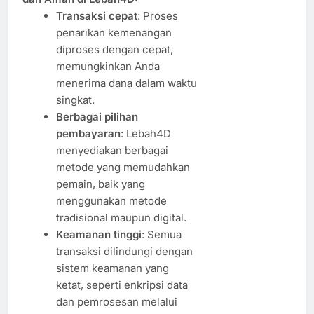
Transaksi cepat
: Proses
penarikan kemenangan
diproses dengan cepat,
memungkinkan Anda
menerima dana dalam waktu
singkat.
Berbagai pilihan
pembayaran
: Lebah4D
menyediakan berbagai
metode yang memudahkan
pemain, baik yang
menggunakan metode
tradisional maupun digital.
Keamanan tinggi
: Semua
transaksi dilindungi dengan
sistem keamanan yang
ketat, seperti enkripsi data
dan pemrosesan melalui