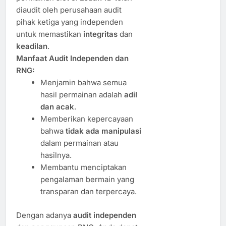
diaudit oleh perusahaan audit
pihak ketiga yang independen
untuk memastikan
integritas
dan
keadilan
.
Manfaat Audit Independen dan
RNG:
Menjamin bahwa semua
hasil permainan adalah
adil
dan acak
.
Memberikan kepercayaan
bahwa
tidak ada manipulasi
dalam permainan atau
hasilnya.
Membantu menciptakan
pengalaman bermain yang
transparan dan terpercaya.
Dengan adanya
audit independen