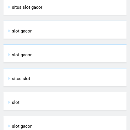
situs slot gacor
slot gacor
slot gacor
situs slot
slot
slot gacor