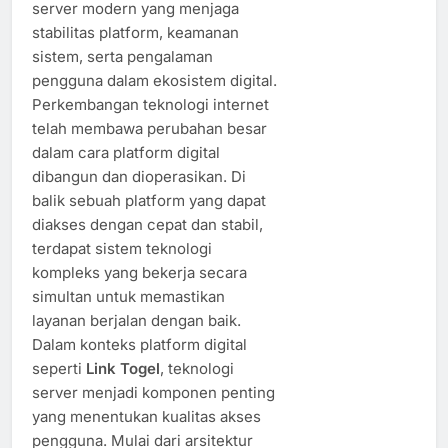
server modern yang menjaga
stabilitas platform, keamanan
sistem, serta pengalaman
pengguna dalam ekosistem digital.
Perkembangan teknologi internet
telah membawa perubahan besar
dalam cara platform digital
dibangun dan dioperasikan. Di
balik sebuah platform yang dapat
diakses dengan cepat dan stabil,
terdapat sistem teknologi
kompleks yang bekerja secara
simultan untuk memastikan
layanan berjalan dengan baik.
Dalam konteks platform digital
seperti
Link Togel
, teknologi
server menjadi komponen penting
yang menentukan kualitas akses
pengguna. Mulai dari arsitektur