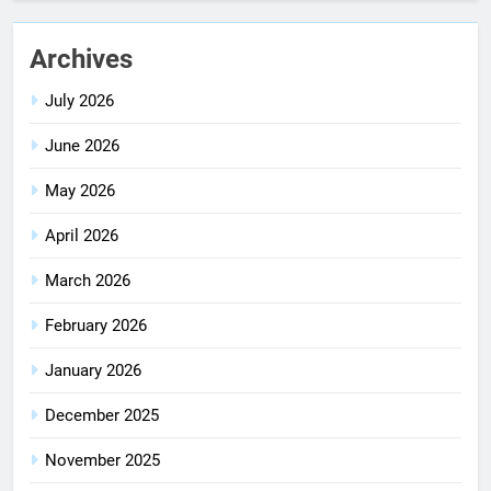
Archives
July 2026
June 2026
May 2026
April 2026
March 2026
February 2026
January 2026
December 2025
November 2025