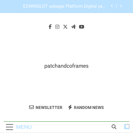
Skip
LEBAH4D sebagai Platform Digital yang Adaptif
to
dan Responsif
content
KAYA787 sebagai Platform Digital yang Adaptif
dan Responsif
LEBAH4D Login untuk Akses Harian yang Lebih
Fleksibel dan Terkendali
EDWINSLOT sebagai Platform Digital yang
Adaptif dan Responsif untuk Pengguna Modern
LEBAH4D sebagai Platform Digital yang Adaptif
dan Responsif
KAYA787 sebagai Platform Digital yang Adaptif
dan Responsif
Patch & Co
Temukan Bingkai Foto Unik Dan Personal
NEWSLETTER
RANDOM NEWS
Frames
Dari Patch & Co Frames. Cocok Untuk
Melengkapi Dekorasi Rumah Anda.
MENU