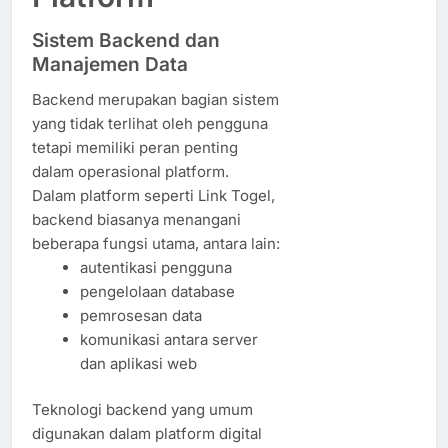
Sistem Backend dan
Manajemen Data
Backend merupakan bagian sistem
yang tidak terlihat oleh pengguna
tetapi memiliki peran penting
dalam operasional platform.
Dalam platform seperti Link Togel,
backend biasanya menangani
beberapa fungsi utama, antara lain:
autentikasi pengguna
pengelolaan database
pemrosesan data
komunikasi antara server
dan aplikasi web
Teknologi backend yang umum
digunakan dalam platform digital