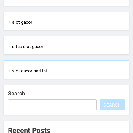
slot gacor
situs slot gacor
slot gacor hari ini
Search
SEARCH
Recent Posts