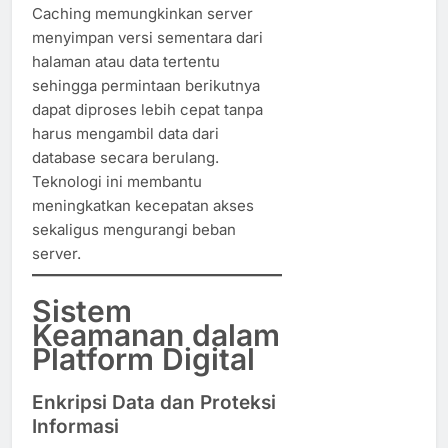
Caching memungkinkan server
menyimpan versi sementara dari
halaman atau data tertentu
sehingga permintaan berikutnya
dapat diproses lebih cepat tanpa
harus mengambil data dari
database secara berulang.
Teknologi ini membantu
meningkatkan kecepatan akses
sekaligus mengurangi beban
server.
Sistem
Keamanan dalam
Platform Digital
Enkripsi Data dan Proteksi
Informasi