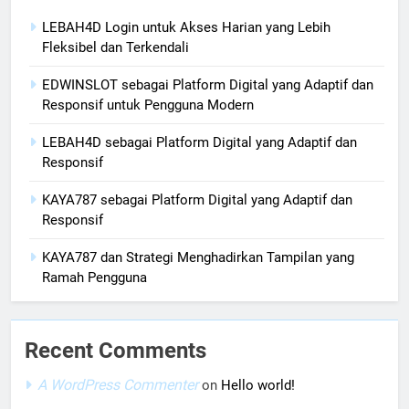
LEBAH4D Login untuk Akses Harian yang Lebih
Fleksibel dan Terkendali
EDWINSLOT sebagai Platform Digital yang Adaptif dan
Responsif untuk Pengguna Modern
LEBAH4D sebagai Platform Digital yang Adaptif dan
Responsif
KAYA787 sebagai Platform Digital yang Adaptif dan
Responsif
KAYA787 dan Strategi Menghadirkan Tampilan yang
Ramah Pengguna
Recent Comments
A WordPress Commenter
on
Hello world!