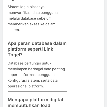
Sistem login biasanya
memverifikasi data pengguna
melalui database sebelum
memberikan akses ke dalam
sistem.
Apa peran database dalam
platform seperti Link
Togel?
Database berfungsi untuk
menyimpan berbagai data penting
seperti informasi pengguna,
konfigurasi sistem, serta data
operasional platform.
Mengapa platform digital
membutuhkan load