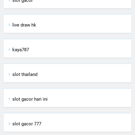
slot gacor
live draw hk
kaya787
slot thailand
slot gacor hari ini
slot gacor 777