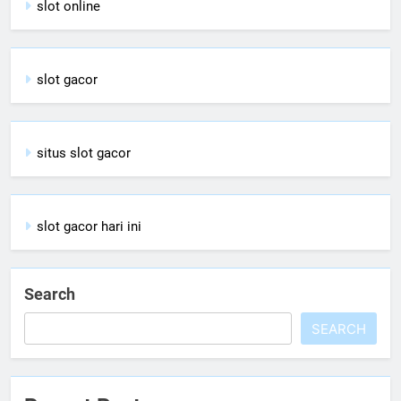
slot online
slot gacor
situs slot gacor
slot gacor hari ini
Search
SEARCH