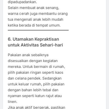
dipadupadankan.
Selain membuat anak senang,
warna cerah juga membantu orang
tua mengenali anak lebih mudah
ketika berada di tempat umum.
6. Utamakan Kepraktisan
untuk Aktivitas Sehari-hari
Pakaian anak sebaiknya
disesuaikan dengan kegiatan
mereka. Untuk bermain di rumah,
pilih pakaian ringan seperti kaos
dan celana pendek. Sedangkan
untuk keluar rumah, pilih pakaian
dengan bahan lebih tebal dan
nyaman seperti katun rajut atau
linen.
Jika anak aktif bergerak, pastikan