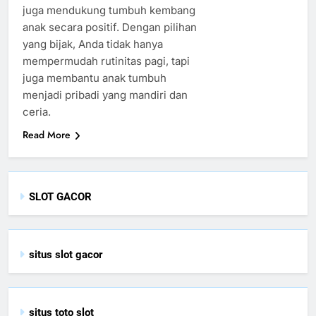
juga mendukung tumbuh kembang
anak secara positif. Dengan pilihan
yang bijak, Anda tidak hanya
mempermudah rutinitas pagi, tapi
juga membantu anak tumbuh
menjadi pribadi yang mandiri dan
ceria.
Read More
SLOT GACOR
situs slot gacor
situs toto slot