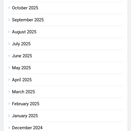
October 2025
September 2025
August 2025
July 2025
June 2025
May 2025
April 2025
March 2025
February 2025
January 2025
December 2024