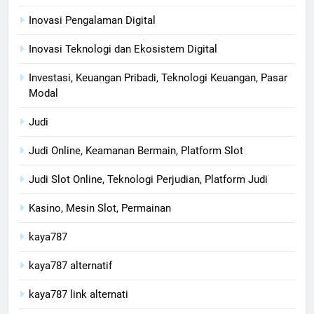
Inovasi Pengalaman Digital
Inovasi Teknologi dan Ekosistem Digital
Investasi, Keuangan Pribadi, Teknologi Keuangan, Pasar
Modal
Judi
Judi Online, Keamanan Bermain, Platform Slot
Judi Slot Online, Teknologi Perjudian, Platform Judi
Kasino, Mesin Slot, Permainan
kaya787
kaya787 alternatif
kaya787 link alternati