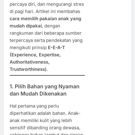
percaya diri, dan mengurangi stres
di pagi hari. Artikel ini membahas
cara memilih pakaian anak yang
mudah dipakai
, dengan
rangkuman dari beberapa sumber
terpercaya serta pendekatan yang
mengikuti prinsip
E-E-A-T
(Experience, Expertise,
Authoritativeness,
Trustworthiness)
.
1. Pilih Bahan yang Nyaman
dan Mudah Dikenakan
Hal pertama yang perlu
diperhatikan adalah bahan. Anak-
anak memiliki kulit yang lebih
sensitif dibanding orang dewasa,
sehingga bahan lembut dan ringan