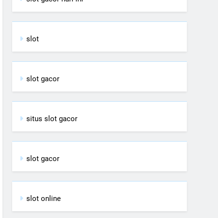
slot
slot gacor
situs slot gacor
slot gacor
slot online