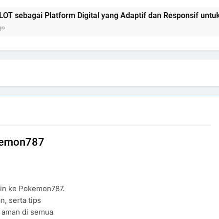
latform Digital yang Adaptif dan Responsif untuk Pengguna
okemon787
gin ke Pokemon787.
, serta tips
p aman di semua