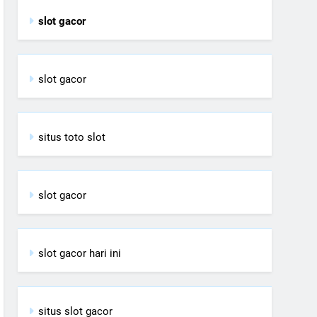
slot gacor
slot gacor
situs toto slot
slot gacor
slot gacor hari ini
situs slot gacor