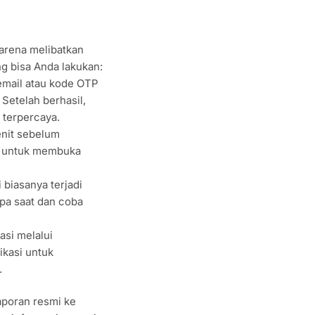
arena melibatkan
ng bisa Anda lakukan:
 email atau kode OTP
. Setelah berhasil,
 terpercaya.
nit sebelum
d untuk membuka
i biasanya terjadi
pa saat dan coba
si melalui
ikasi untuk
.
aporan resmi ke