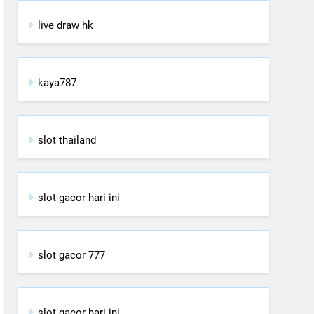
live draw hk
kaya787
slot thailand
slot gacor hari ini
slot gacor 777
slot gacor hari ini