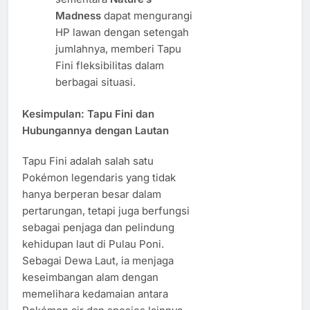
Madness
dapat mengurangi
HP lawan dengan setengah
jumlahnya, memberi Tapu
Fini fleksibilitas dalam
berbagai situasi.
Kesimpulan: Tapu Fini dan
Hubungannya dengan Lautan
Tapu Fini adalah salah satu
Pokémon legendaris yang tidak
hanya berperan besar dalam
pertarungan, tetapi juga berfungsi
sebagai penjaga dan pelindung
kehidupan laut di Pulau Poni.
Sebagai Dewa Laut, ia menjaga
keseimbangan alam dengan
memelihara kedamaian antara