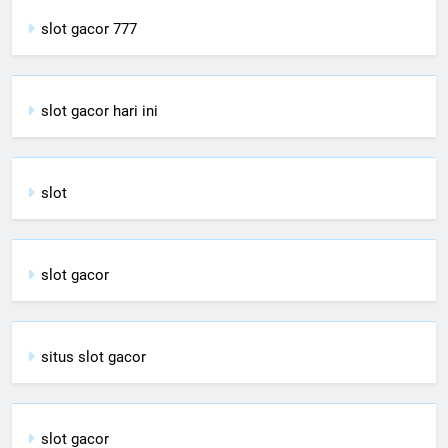
slot gacor 777
slot gacor hari ini
slot
slot gacor
situs slot gacor
slot gacor