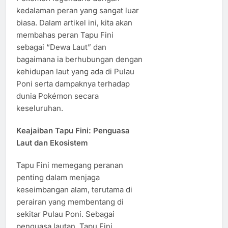
kedalaman peran yang sangat luar
biasa. Dalam artikel ini, kita akan
membahas peran Tapu Fini
sebagai “Dewa Laut” dan
bagaimana ia berhubungan dengan
kehidupan laut yang ada di Pulau
Poni serta dampaknya terhadap
dunia Pokémon secara
keseluruhan.
Keajaiban Tapu Fini: Penguasa
Laut dan Ekosistem
Tapu Fini memegang peranan
penting dalam menjaga
keseimbangan alam, terutama di
perairan yang membentang di
sekitar Pulau Poni. Sebagai
penguasa lautan, Tapu Fini