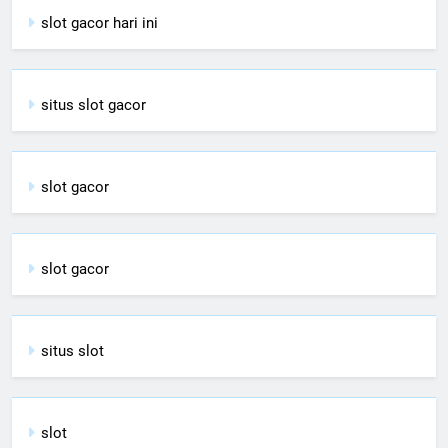
slot gacor hari ini
situs slot gacor
slot gacor
slot gacor
situs slot
slot