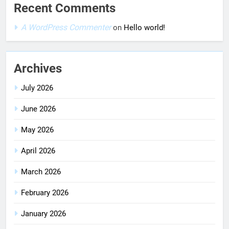
Recent Comments
A WordPress Commenter
on
Hello world!
Archives
July 2026
June 2026
May 2026
April 2026
March 2026
February 2026
January 2026