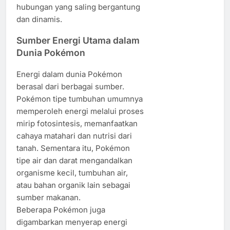
hubungan yang saling bergantung
dan dinamis.
Sumber Energi Utama dalam
Dunia Pokémon
Energi dalam dunia Pokémon
berasal dari berbagai sumber.
Pokémon tipe tumbuhan umumnya
memperoleh energi melalui proses
mirip fotosintesis, memanfaatkan
cahaya matahari dan nutrisi dari
tanah. Sementara itu, Pokémon
tipe air dan darat mengandalkan
organisme kecil, tumbuhan air,
atau bahan organik lain sebagai
sumber makanan.
Beberapa Pokémon juga
digambarkan menyerap energi