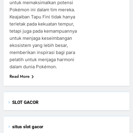
untuk memaksimalkan potensi
Pokémon ini dalam tim mereka.
Keajaiban Tapu Fini tidak hanya
terletak pada kekuatan tempur,
tetapi juga pada kemampuannya
untuk menjaga keseimbangan
ekosistem yang lebih besar,
memberikan inspirasi bagi para
pelatih untuk menjaga harmoni
dalam dunia Pokémon.
Read More
SLOT GACOR
situs slot gacor