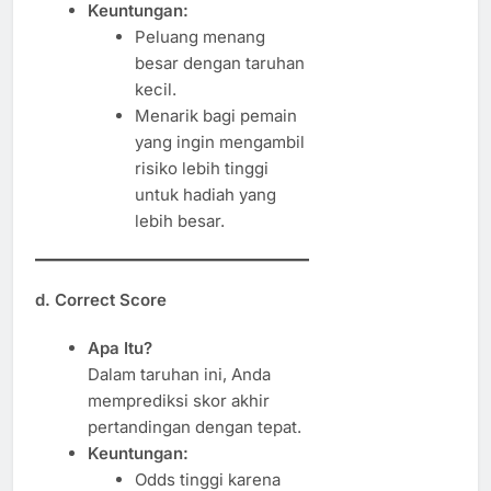
Keuntungan:
Peluang menang
besar dengan taruhan
kecil.
Menarik bagi pemain
yang ingin mengambil
risiko lebih tinggi
untuk hadiah yang
lebih besar.
d. Correct Score
Apa Itu?
Dalam taruhan ini, Anda
memprediksi skor akhir
pertandingan dengan tepat.
Keuntungan:
Odds tinggi karena