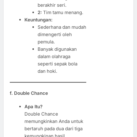
berakhir seri.
2:
Tim tamu menang.
Keuntungan:
Sederhana dan mudah
dimengerti oleh
pemula.
Banyak digunakan
dalam olahraga
seperti sepak bola
dan hoki.
f. Double Chance
Apa Itu?
Double Chance
memungkinkan Anda untuk
bertaruh pada dua dari tiga
kemungkinan hasil