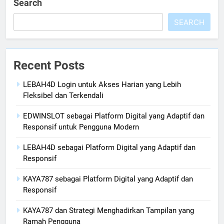
Search
SEARCH
Recent Posts
LEBAH4D Login untuk Akses Harian yang Lebih
Fleksibel dan Terkendali
EDWINSLOT sebagai Platform Digital yang Adaptif dan
Responsif untuk Pengguna Modern
LEBAH4D sebagai Platform Digital yang Adaptif dan
Responsif
KAYA787 sebagai Platform Digital yang Adaptif dan
Responsif
KAYA787 dan Strategi Menghadirkan Tampilan yang
Ramah Pengguna