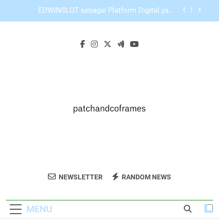
Skip
LEBAH4D sebagai Platform Digital yang Adaptif
to
dan Responsif
content
KAYA787 sebagai Platform Digital yang Adaptif
dan Responsif
LEBAH4D Login untuk Akses Harian yang Lebih
Fleksibel dan Terkendali
EDWINSLOT sebagai Platform Digital yang
Adaptif dan Responsif untuk Pengguna Modern
LEBAH4D sebagai Platform Digital yang Adaptif
dan Responsif
KAYA787 sebagai Platform Digital yang Adaptif
dan Responsif
Patch & Co
Temukan Bingkai Foto Unik Dan Personal
NEWSLETTER
RANDOM NEWS
Frames
Dari Patch & Co Frames. Cocok Untuk
Melengkapi Dekorasi Rumah Anda.
MENU