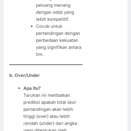
peluang menang
dengan odds yang
lebih kompetitif.
Cocok untuk
pertandingan dengan
perbedaan kekuatan
yang signifikan antara
tim.
b. Over/Under
Apa Itu?
Taruhan ini melibatkan
prediksi apakah total skor
pertandingan akan lebih
tinggi (over) atau lebih
rendah (under) dari angka
yang ditentukan oleh