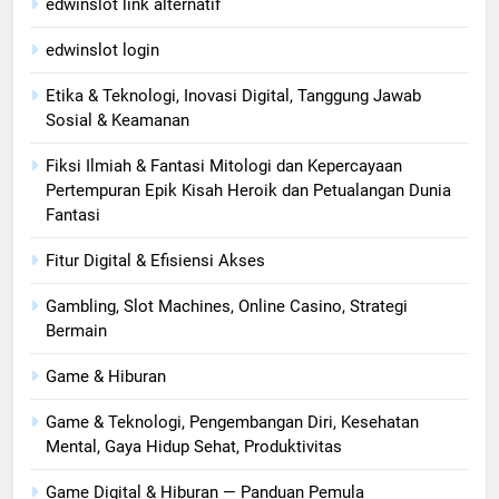
edwinslot link alternatif
edwinslot login
Etika & Teknologi, Inovasi Digital, Tanggung Jawab
Sosial & Keamanan
Fiksi Ilmiah & Fantasi Mitologi dan Kepercayaan
Pertempuran Epik Kisah Heroik dan Petualangan Dunia
Fantasi
Fitur Digital & Efisiensi Akses
Gambling, Slot Machines, Online Casino, Strategi
Bermain
Game & Hiburan
Game & Teknologi, Pengembangan Diri, Kesehatan
Mental, Gaya Hidup Sehat, Produktivitas
Game Digital & Hiburan — Panduan Pemula