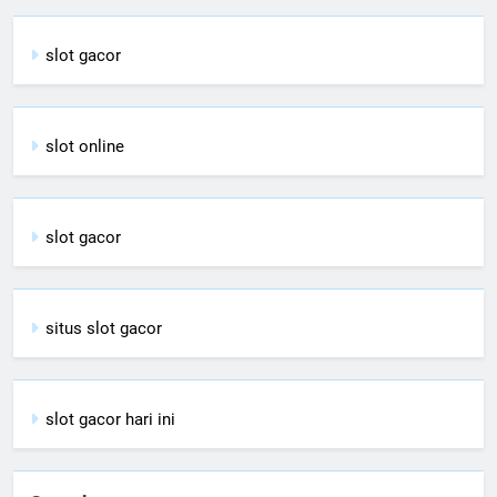
slot gacor
slot online
slot gacor
situs slot gacor
slot gacor hari ini