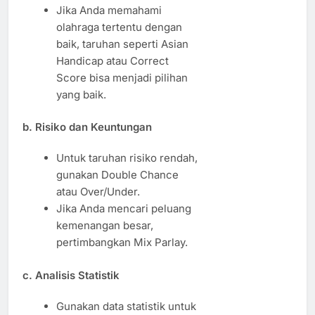
Jika Anda memahami
olahraga tertentu dengan
baik, taruhan seperti Asian
Handicap atau Correct
Score bisa menjadi pilihan
yang baik.
b. Risiko dan Keuntungan
Untuk taruhan risiko rendah,
gunakan Double Chance
atau Over/Under.
Jika Anda mencari peluang
kemenangan besar,
pertimbangkan Mix Parlay.
c. Analisis Statistik
Gunakan data statistik untuk