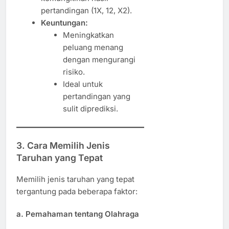
pertandingan (1X, 12, X2).
Keuntungan:
Meningkatkan
peluang menang
dengan mengurangi
risiko.
Ideal untuk
pertandingan yang
sulit diprediksi.
3. Cara Memilih Jenis
Taruhan yang Tepat
Memilih jenis taruhan yang tepat
tergantung pada beberapa faktor:
a. Pemahaman tentang Olahraga