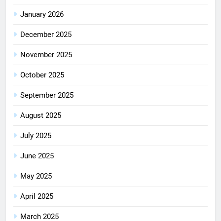
January 2026
December 2025
November 2025
October 2025
September 2025
August 2025
July 2025
June 2025
May 2025
April 2025
March 2025