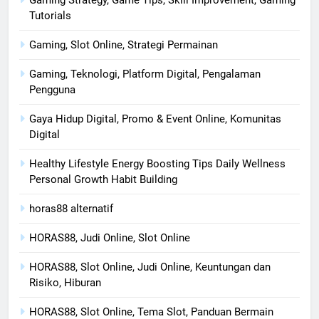
Gaming Strategy, Game Tips, Skill Improvement, Gaming
Tutorials
Gaming, Slot Online, Strategi Permainan
Gaming, Teknologi, Platform Digital, Pengalaman
Pengguna
Gaya Hidup Digital, Promo & Event Online, Komunitas
Digital
Healthy Lifestyle Energy Boosting Tips Daily Wellness
Personal Growth Habit Building
horas88 alternatif
HORAS88, Judi Online, Slot Online
HORAS88, Slot Online, Judi Online, Keuntungan dan
Risiko, Hiburan
HORAS88, Slot Online, Tema Slot, Panduan Bermain