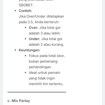
SBOBET.
Contoh:
Jika Over/Under ditetapkan
pada 2.5, Anda bertaruh:
Over:
Jika total gol
adalah 3 atau lebih.
Under:
Jika total gol
adalah 2 atau kurang.
Keuntungan:
Fokus pada total skor,
bukan pemenang
pertandingan.
Ideal untuk pemain
yang tidak ingin
memilih tim tertentu.
c. Mix Parlay