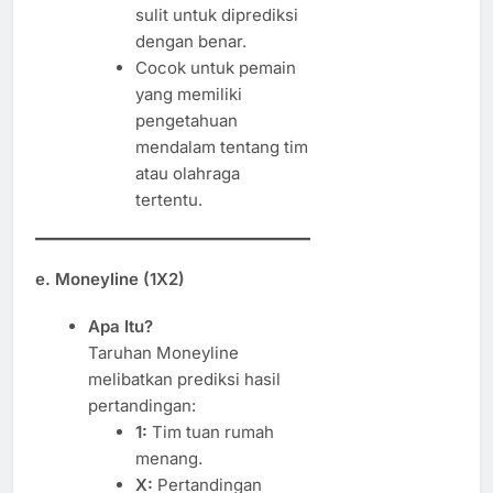
sulit untuk diprediksi
dengan benar.
Cocok untuk pemain
yang memiliki
pengetahuan
mendalam tentang tim
atau olahraga
tertentu.
e. Moneyline (1X2)
Apa Itu?
Taruhan Moneyline
melibatkan prediksi hasil
pertandingan:
1:
Tim tuan rumah
menang.
X:
Pertandingan