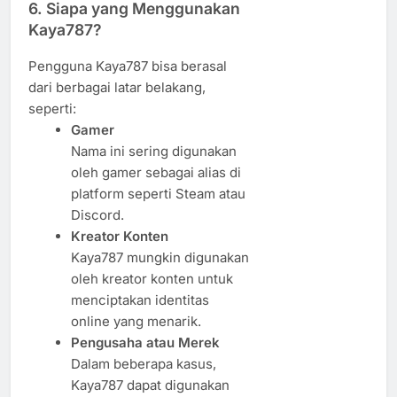
6. Siapa yang Menggunakan
Kaya787?
Pengguna Kaya787 bisa berasal
dari berbagai latar belakang,
seperti:
Gamer
Nama ini sering digunakan
oleh gamer sebagai alias di
platform seperti Steam atau
Discord.
Kreator Konten
Kaya787 mungkin digunakan
oleh kreator konten untuk
menciptakan identitas
online yang menarik.
Pengusaha atau Merek
Dalam beberapa kasus,
Kaya787 dapat digunakan