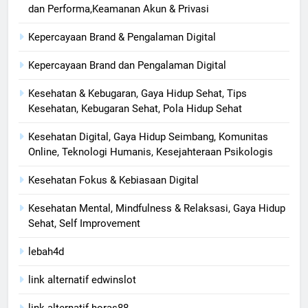
dan Performa,Keamanan Akun & Privasi
Kepercayaan Brand & Pengalaman Digital
Kepercayaan Brand dan Pengalaman Digital
Kesehatan & Kebugaran, Gaya Hidup Sehat, Tips
Kesehatan, Kebugaran Sehat, Pola Hidup Sehat
Kesehatan Digital, Gaya Hidup Seimbang, Komunitas
Online, Teknologi Humanis, Kesejahteraan Psikologis
Kesehatan Fokus & Kebiasaan Digital
Kesehatan Mental, Mindfulness & Relaksasi, Gaya Hidup
Sehat, Self Improvement
lebah4d
link alternatif edwinslot