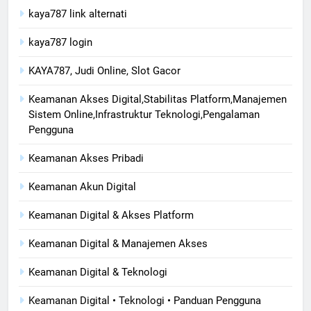
kaya787 link alternati
kaya787 login
KAYA787, Judi Online, Slot Gacor
Keamanan Akses Digital,Stabilitas Platform,Manajemen
Sistem Online,Infrastruktur Teknologi,Pengalaman
Pengguna
Keamanan Akses Pribadi
Keamanan Akun Digital
Keamanan Digital & Akses Platform
Keamanan Digital & Manajemen Akses
Keamanan Digital & Teknologi
Keamanan Digital • Teknologi • Panduan Pengguna