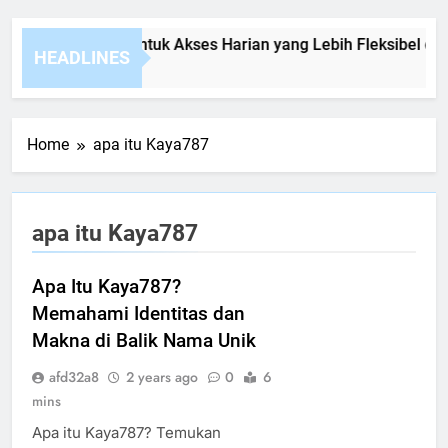
BAH4D Login untuk Akses Harian yang Lebih Fleksibel dan Te
HEADLINES
Week Ago
Home
apa itu Kaya787
apa itu Kaya787
Apa Itu Kaya787?
Memahami Identitas dan
Makna di Balik Nama Unik
afd32a8
2 years ago
0
6
mins
Apa itu Kaya787? Temukan