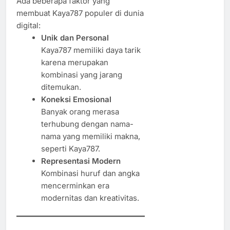
Ada beberapa faktor yang
membuat Kaya787 populer di dunia
digital:
Unik dan Personal
Kaya787 memiliki daya tarik
karena merupakan
kombinasi yang jarang
ditemukan.
Koneksi Emosional
Banyak orang merasa
terhubung dengan nama-
nama yang memiliki makna,
seperti Kaya787.
Representasi Modern
Kombinasi huruf dan angka
mencerminkan era
modernitas dan kreativitas.