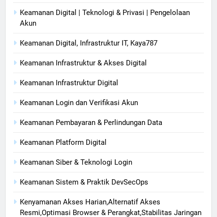
Keamanan Digital | Teknologi & Privasi | Pengelolaan
Akun
Keamanan Digital, Infrastruktur IT, Kaya787
Keamanan Infrastruktur & Akses Digital
Keamanan Infrastruktur Digital
Keamanan Login dan Verifikasi Akun
Keamanan Pembayaran & Perlindungan Data
Keamanan Platform Digital
Keamanan Siber & Teknologi Login
Keamanan Sistem & Praktik DevSecOps
Kenyamanan Akses Harian,Alternatif Akses
Resmi,Optimasi Browser & Perangkat,Stabilitas Jaringan