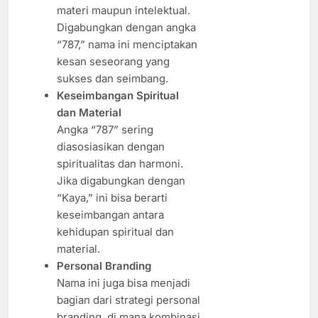
materi maupun intelektual.
Digabungkan dengan angka
“787,” nama ini menciptakan
kesan seseorang yang
sukses dan seimbang.
Keseimbangan Spiritual
dan Material
Angka “787” sering
diasosiasikan dengan
spiritualitas dan harmoni.
Jika digabungkan dengan
“Kaya,” ini bisa berarti
keseimbangan antara
kehidupan spiritual dan
material.
Personal Branding
Nama ini juga bisa menjadi
bagian dari strategi personal
branding, di mana kombinasi