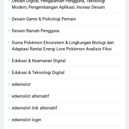
Desain Digital, Pengalaman Pengguna, Teknologi
Modern, Pengembangan Aplikasi, Inovasi Desain
Desain Game & Psikologi Pemain
Desain Ramah Pengguna
Dunia Pokémon Ekosistem & Lingkungan Biologi dan
Adaptasi Rantai Energi Lore Pokémon Analisis Fiksi
Edukasi & Keamanan Digital
Edukasi & Teknologi Digital
edwinslot
edwinslot alternatif
edwinslot link alternatif
edwinslot login