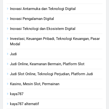
Inovasi Antarmuka dan Teknologi Digital
Inovasi Pengalaman Digital
Inovasi Teknologi dan Ekosistem Digital
Investasi, Keuangan Pribadi, Teknologi Keuangan, Pasar
Modal
Judi
Judi Online, Keamanan Bermain, Platform Slot
Judi Slot Online, Teknologi Perjudian, Platform Judi
Kasino, Mesin Slot, Permainan
kaya787
kaya787 alternatif