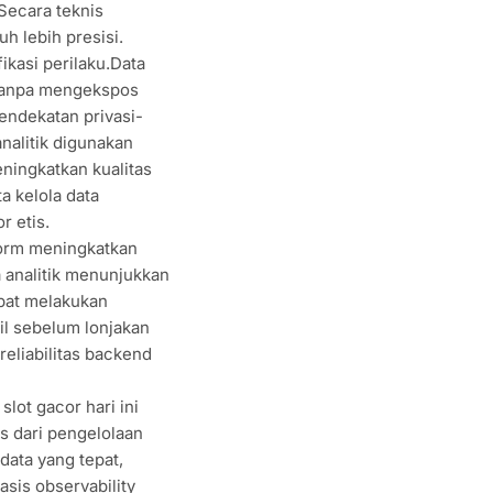
.Secara teknis
h lebih presisi.
ikasi perilaku.Data
 tanpa mengekspos
Pendekatan privasi-
nalitik digunakan
ningkatkan kualitas
a kelola data
r etis.
tform meningkatkan
a analitik menunjukkan
apat melakukan
il sebelum lonjakan
reliabilitas backend
lot gacor hari ini
is dari pengelolaan
ata yang tepat,
asis observability