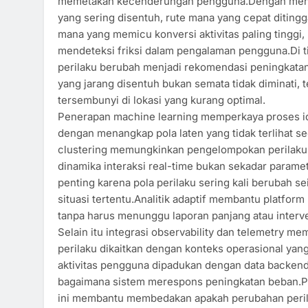
memetakan kecenderungan pengguna.Dengan menel
yang sering disentuh, rute mana yang cepat ditingg
mana yang memicu konversi aktivitas paling tinggi,
mendeteksi friksi dalam pengalaman pengguna.Di tit
perilaku berubah menjadi rekomendasi peningkatan
yang jarang disentuh bukan semata tidak diminati, 
tersembunyi di lokasi yang kurang optimal.
Penerapan machine learning memperkaya proses ide
dengan menangkap pola laten yang tidak terlihat 
clustering memungkinkan pengelompokan perilaku
dinamika interaksi real-time bukan sekadar paramete
penting karena pola perilaku sering kali berubah se
situasi tertentu.Analitik adaptif membantu platform
tanpa harus menunggu laporan panjang atau interv
Selain itu integrasi observability dan telemetry me
perilaku dikaitkan dengan konteks operasional yan
aktivitas pengguna dipadukan dengan data backend
bagaimana sistem merespons peningkatan beban.
ini membantu membedakan apakah perubahan perila