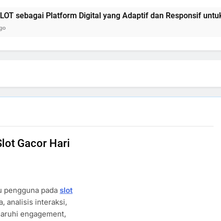
Platform Digital yang Adaptif dan Responsif untuk Pengguna
Slot Gacor Hari
ku pengguna pada
slot
analisis interaksi,
ngaruhi engagement,