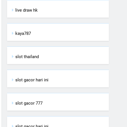
live draw hk
kaya787
slot thailand
slot gacor hari ini
slot gacor 777
slot gacor hari ini