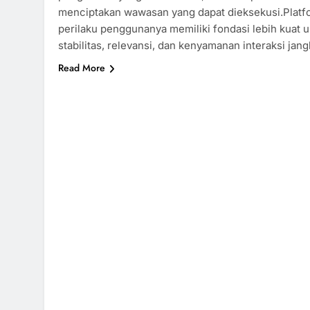
menciptakan wawasan yang dapat dieksekusi.Plat
perilaku penggunanya memiliki fondasi lebih kuat 
stabilitas, relevansi, dan kenyamanan interaksi jan
Read More