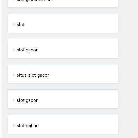
slot
slot gacor
situs slot gacor
slot gacor
slot online