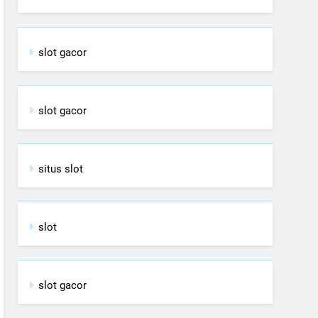
slot gacor
slot gacor
situs slot
slot
slot gacor