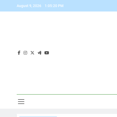
Skip
August 9, 2026
1:05:21 PM
to
content
Pat
Temukan B