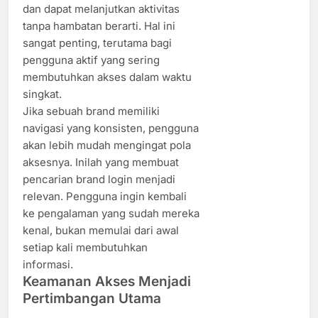
dan dapat melanjutkan aktivitas
tanpa hambatan berarti. Hal ini
sangat penting, terutama bagi
pengguna aktif yang sering
membutuhkan akses dalam waktu
singkat.
Jika sebuah brand memiliki
navigasi yang konsisten, pengguna
akan lebih mudah mengingat pola
aksesnya. Inilah yang membuat
pencarian brand login menjadi
relevan. Pengguna ingin kembali
ke pengalaman yang sudah mereka
kenal, bukan memulai dari awal
setiap kali membutuhkan
informasi.
Keamanan Akses Menjadi
Pertimbangan Utama