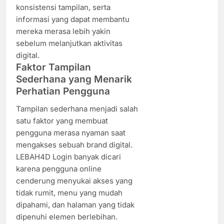
konsistensi tampilan, serta
informasi yang dapat membantu
mereka merasa lebih yakin
sebelum melanjutkan aktivitas
digital.
Faktor Tampilan
Sederhana yang Menarik
Perhatian Pengguna
Tampilan sederhana menjadi salah
satu faktor yang membuat
pengguna merasa nyaman saat
mengakses sebuah brand digital.
LEBAH4D Login banyak dicari
karena pengguna online
cenderung menyukai akses yang
tidak rumit, menu yang mudah
dipahami, dan halaman yang tidak
dipenuhi elemen berlebihan.