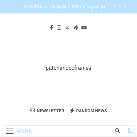
Skip
LEBAH4D sebagai Platform Digital yang Adaptif
to
dan Responsif
content
KAYA787 sebagai Platform Digital yang Adaptif
dan Responsif
LEBAH4D Login untuk Akses Harian yang Lebih
Fleksibel dan Terkendali
EDWINSLOT sebagai Platform Digital yang
Adaptif dan Responsif untuk Pengguna Modern
LEBAH4D sebagai Platform Digital yang Adaptif
dan Responsif
KAYA787 sebagai Platform Digital yang Adaptif
dan Responsif
Patch & Co
Temukan Bingkai Foto Unik Dan Personal
NEWSLETTER
RANDOM NEWS
Frames
Dari Patch & Co Frames. Cocok Untuk
Melengkapi Dekorasi Rumah Anda.
MENU