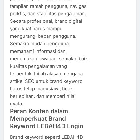
tampilan ramah pengguna, navigasi
praktis, dan stabilitas pengalaman.
Secara profesional, brand digital
yang kuat harus mampu
mengurangi beban pengguna.
Semakin mudah pengguna
memahami informasi dan
menemukan jawaban, semakin baik
kualitas pengalaman yang
terbentuk. Inilah alasan mengapa
artikel SEO untuk brand keyword
harus tetap manusiawi, tidak
berlebihan, dan memberi nilai
nyata.
Peran Konten dalam
Memperkuat Brand
Keyword LEBAH4D Login
Brand keyword seperti LEBAH4D