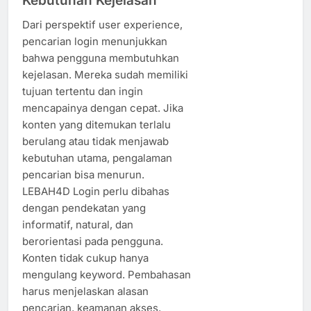
Kebutuhan Kejelasan
Dari perspektif user experience,
pencarian login menunjukkan
bahwa pengguna membutuhkan
kejelasan. Mereka sudah memiliki
tujuan tertentu dan ingin
mencapainya dengan cepat. Jika
konten yang ditemukan terlalu
berulang atau tidak menjawab
kebutuhan utama, pengalaman
pencarian bisa menurun.
LEBAH4D Login perlu dibahas
dengan pendekatan yang
informatif, natural, dan
berorientasi pada pengguna.
Konten tidak cukup hanya
mengulang keyword. Pembahasan
harus menjelaskan alasan
pencarian, keamanan akses,