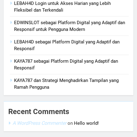
LEBAH4D Login untuk Akses Harian yang Lebih
Fleksibel dan Terkendali
EDWINSLOT sebagai Platform Digital yang Adaptif dan
Responsif untuk Pengguna Modern
LEBAH4D sebagai Platform Digital yang Adaptif dan
Responsif
KAYA787 sebagai Platform Digital yang Adaptif dan
Responsif
KAYA787 dan Strategi Menghadirkan Tampilan yang
Ramah Pengguna
Recent Comments
A WordPress Commenter
on
Hello world!